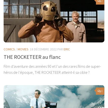
2
COMICS
/
MOVIES
18 DÉCEMBRE 2022
PAR
ERIC
THE ROCKETEER au flanc
Film d’aventure des années 90 et l’un des rares films de super-
héros de l’époque, THE ROCKETEER atteint-il sa cible ?
0