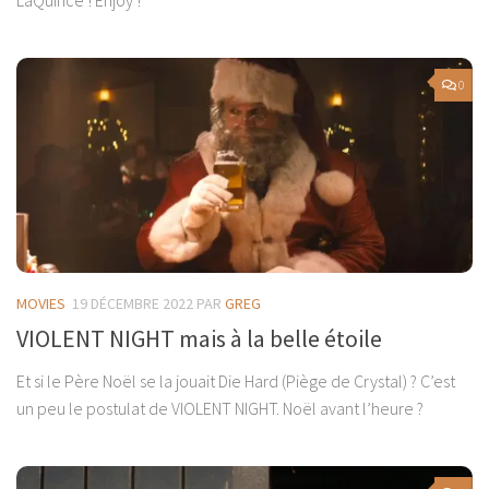
LaQuince ! Enjoy !
0
MOVIES
19 DÉCEMBRE 2022
PAR
GREG
VIOLENT NIGHT mais à la belle étoile
Et si le Père Noël se la jouait Die Hard (Piège de Crystal) ? C’est
un peu le postulat de VIOLENT NIGHT. Noël avant l’heure ?