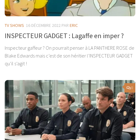
TV SHOWS
16 DÉCEMBRE 2022
PAR
ERIC
INSPECTEUR GADGET : Lagaffe en imper ?
Inspecteur gaffeur ? On pourrait penser à LA PANTHERE ROSE de
Blake Edwards mais c’est de son héritier l’INSPECTEUR GADGET
qu’il s’agit !
0