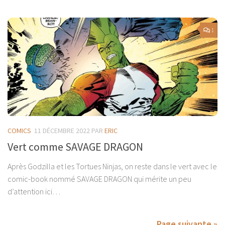
1
COMICS
11 DÉCEMBRE 2022
PAR
ERIC
Vert comme SAVAGE DRAGON
Après Godzilla et les Tortues Ninjas, on reste dans le vert avec le
comic-book nommé SAVAGE DRAGON qui mérite un peu
d’attention ici…
Page suivante »