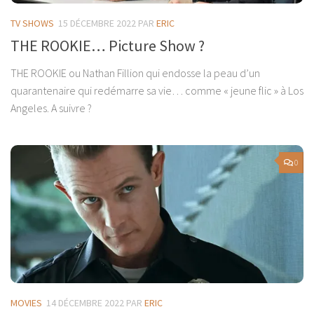
TV SHOWS
15 DÉCEMBRE 2022
PAR
ERIC
THE ROOKIE… Picture Show ?
THE ROOKIE ou Nathan Fillion qui endosse la peau d’un
quarantenaire qui redémarre sa vie… comme « jeune flic » à Los
Angeles. A suivre ?
0
MOVIES
14 DÉCEMBRE 2022
PAR
ERIC