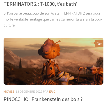
TERMINATOR 2 : T-1000, t’es bath’
Si l’on parle beaucoup de son Avatar, TERMINATOR 2 sera pour
moi le véritable héritage que James Cameron laissera à la pop-
culture.
0
MOVIES
13 DÉCEMBRE 2022
PAR
ERIC
PINOCCHIO : Frankenstein des bois ?