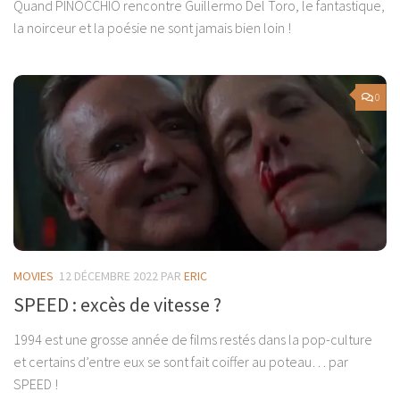
Quand PINOCCHIO rencontre Guillermo Del Toro, le fantastique,
la noirceur et la poésie ne sont jamais bien loin !
0
MOVIES
12 DÉCEMBRE 2022
PAR
ERIC
SPEED : excès de vitesse ?
1994 est une grosse année de films restés dans la pop-culture
et certains d’entre eux se sont fait coiffer au poteau… par
SPEED !