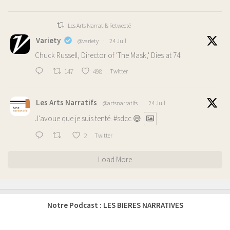
Les Arts Narratifs Retweeté
Variety
@variety
·
24 Juil
Chuck Russell, Director of 'The Mask,' Dies at 74
147
498
Twitter
Les Arts Narratifs
@artsnarratifs
·
24 Juil
J'avoue que je suis tenté.
#sdcc
😅
2
Twitter
Load More
Notre Podcast : LES BIERES NARRATIVES