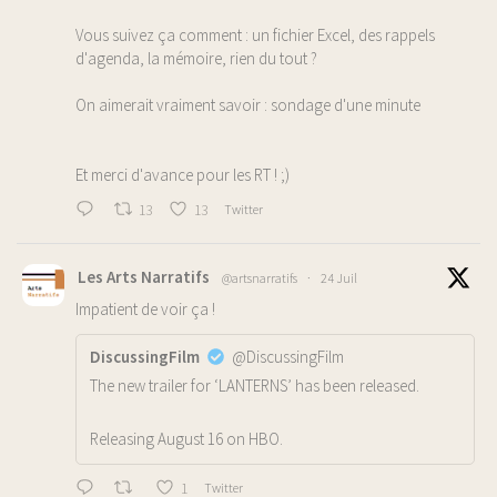
Vous suivez ça comment : un fichier Excel, des rappels
d'agenda, la mémoire, rien du tout ?
On aimerait vraiment savoir : sondage d'une minute
Et merci d'avance pour les RT ! ;)
13
13
Twitter
Les Arts Narratifs
@artsnarratifs
·
24 Juil
Impatient de voir ça !
DiscussingFilm
@DiscussingFilm
The new trailer for ‘LANTERNS’ has been released.
Releasing August 16 on HBO.
1
Twitter