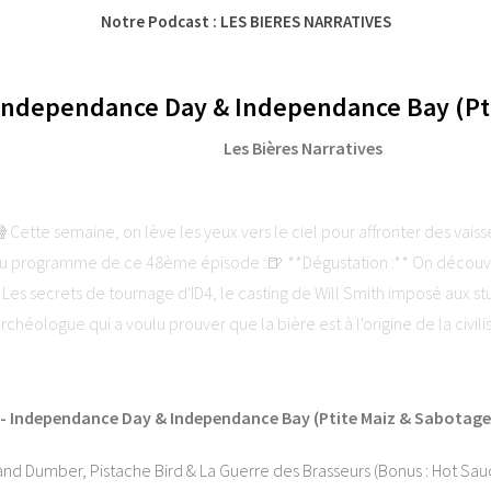
Notre Podcast : LES BIERES NARRATIVES
 Independance Day & Independance Bay (Pti
Les Bières Narratives
ette semaine, on lève les yeux vers le ciel pour affronter des vais
 programme de ce 48ème épisode :🍺 **Dégustation :** On découvre 
* Les secrets de tournage d'ID4, le casting de Will Smith imposé aux stu
archéologue qui a voulu prouver que la bière est à l'origine de la civil
Arts Narratifs : www.lesartsnarratifs.com⭐ Soutenez-nous et laissez 
ha. Visitez ausha.co/politique-de-confidentialite pour plus d'informati
 - Independance Day & Independance Bay (Ptite Maiz & Sabotage
nd Dumber, Pistache Bird & La Guerre des Brasseurs (Bonus : Hot Sauc