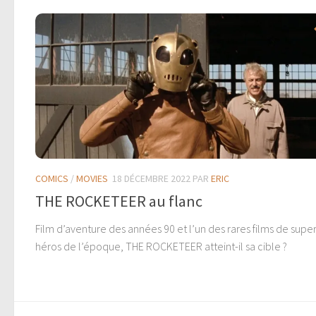
COMICS
/
MOVIES
18 DÉCEMBRE 2022
PAR
ERIC
THE ROCKETEER au flanc
Film d’aventure des années 90 et l’un des rares films de super
héros de l’époque, THE ROCKETEER atteint-il sa cible ?