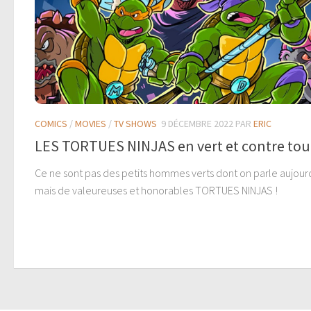
COMICS
/
MOVIES
/
TV SHOWS
9 DÉCEMBRE 2022
PAR
ERIC
LES TORTUES NINJAS en vert et contre tou
Ce ne sont pas des petits hommes verts dont on parle aujour
mais de valeureuses et honorables TORTUES NINJAS !