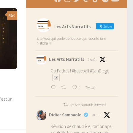
0
Les Arts Narratifs
Suivre
Site web qui parle de tout ce qui raconte une
histoire :)
Les Arts Narratifs
2 Août
Go Padres !
#baseball
#SanDiego
1
Twitter
’est un
Les Arts Narratifs Retweeté
Didier Sampaolo
30 Juil
Révision de chaudière, ramonage,
contrôle technique, détecteur de