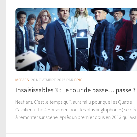
MOVIES
20 NOVEMBRE 2025
PAR
ERIC
Insaisissables 3 : Le tour de passe… passe ?
Neuf ans. C’est le temps qu’il aura fallu pour que les Quatre
Cavaliers (The 4 Horsemen pour les plus anglophones) se dé
à remonter sur scène. Après un premier opus en 2013 qui avait