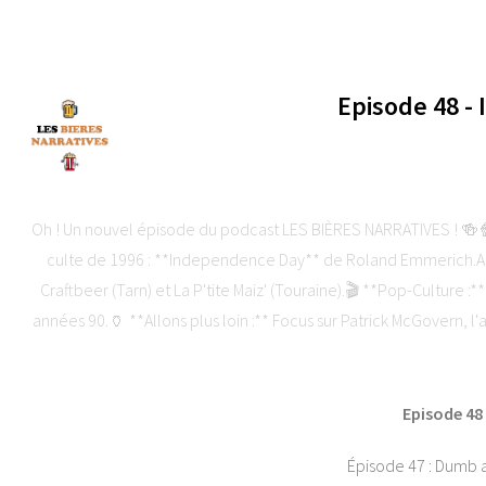
Episode 48 -
-
Oh ! Un nouvel épisode du podcast LES BIÈRES NARRATIVES ! 🍻🍿C
culte de 1996 : **Independence Day** de Roland Emmerich.Au
Craftbeer (Tarn) et La P'tite Maiz' (Touraine).🎬 **Pop-Culture :*
années 90.🏺 **Allons plus loin :** Focus sur Patrick McGovern, l'
le podcast :🌐 The Beer Lantern : www.thebeerlantern.com🌐 Les 
Aus
Episode 48
Épisode 47 : Dumb a