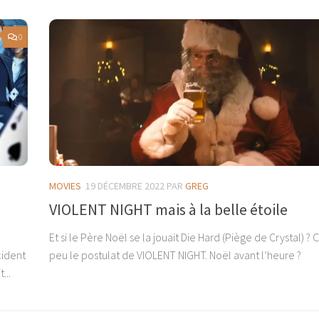
0
MOVIES
19 DÉCEMBRE 2022
PAR
GREG
VIOLENT NIGHT mais à la belle étoile
Et si le Père Noël se la jouait Die Hard (Piège de Crystal) ? C
cident
peu le postulat de VIOLENT NIGHT. Noël avant l’heure ?
...