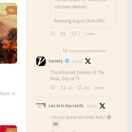
has been released.
0
Releasing August 16 on HBO.
1
Twitter
Les Arts Narratifs Retweeté
Variety
24 Juil
Chuck Russell, Director of 'The
Mask,' Dies at 74
147
498
Twitter
ique, la
Les Arts Narratifs
24 Juil
J'avoue que je suis tenté.
#sdcc
😅