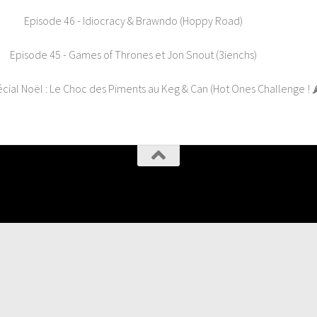
Episode 46 - Idiocracy & Brawndo (Hoppy Road)
Episode 45 - Games of Thrones et Jon Snout (3ienchs)
ial Noël : Le Choc des Piments au Keg & Can (Hot Ones Challenge ! 🌶