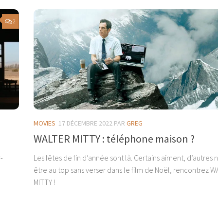
2
MOVIES
17 DÉCEMBRE 2022
PAR
GREG
WALTER MITTY : téléphone maison ?
-
Les fêtes de fin d’année sont là. Certains aiment, d’autres 
être au top sans verser dans le film de Noël, rencontrez 
MITTY !