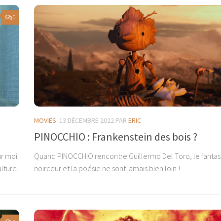
0
MOVIES
13 DÉCEMBRE 2022
PAR
ERIC
PINOCCHIO : Frankenstein des bois ?
ur moi
Quand PINOCCHIO rencontre Guillermo Del Toro, le fantast
lture.
noirceur et la poésie ne sont jamais bien loin !