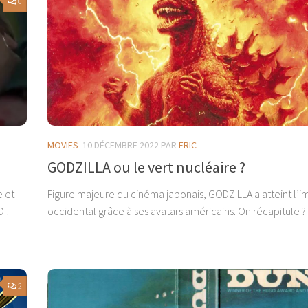
0
MOVIES
10 DÉCEMBRE 2022
PAR
ERIC
GODZILLA ou le vert nucléaire ?
e et
Figure majeure du cinéma japonais, GODZILLA a atteint l’i
D !
occidental grâce à ses avatars américains. On récapitule ?
2