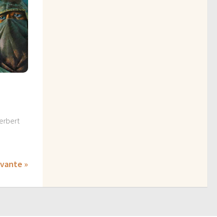
u
Herbert
ivante »