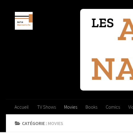
Skip to content
Accueil
TV Shows
Movies
Books
Comics
V
CATÉGORIE :
MOVIES