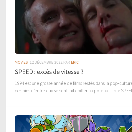
MOVIES
12 DÉCEMBRE 2022
PAR
ERIC
SPEED : excès de vitesse ?
1994 est une grosse année de films restés dans la pop-cultur
certains d’entre eux se sont fait coiffer au poteau… par SPEE