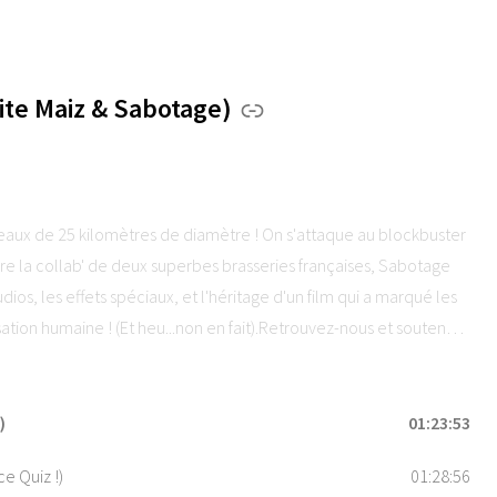
te Maiz & Sabotage)
seaux de 25 kilomètres de diamètre ! On s'attaque au blockbuster
la collab' de deux superbes brasseries françaises, Sabotage
dios, les effets spéciaux, et l'héritage d'un film qui a marqué les
isation humaine ! (Et heu...non en fait).Retrouvez-nous et soutenez
5 étoiles sur vos applications de podcast préférées !Hébergé par
ons.
)
01:23:53
e Quiz !)
01:28:56