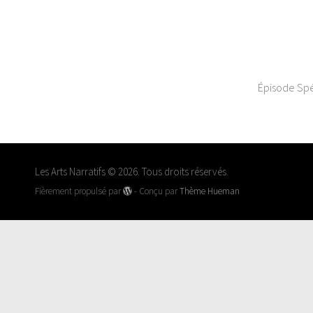
Épisode Spéc
Les Arts Narratifs © 2026. Tous droits réservés.
Fièrement propulsé par
- Conçu par
Thème Hueman