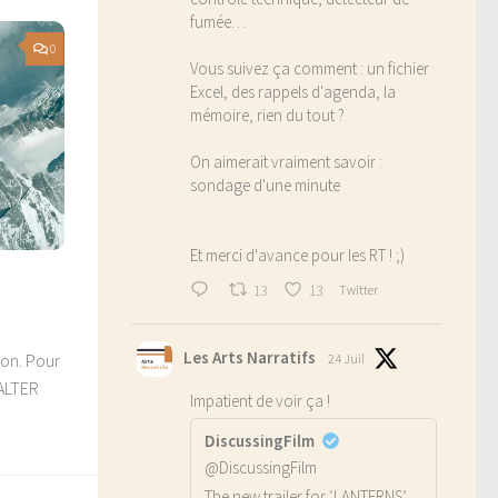
fumée…
0
Vous suivez ça comment : un fichier
Excel, des rappels d'agenda, la
mémoire, rien du tout ?
On aimerait vraiment savoir :
sondage d'une minute
Et merci d'avance pour les RT ! ;)
13
13
Twitter
Les Arts Narratifs
non. Pour
24 Juil
WALTER
Impatient de voir ça !
DiscussingFilm
@DiscussingFilm
The new trailer for ‘LANTERNS’