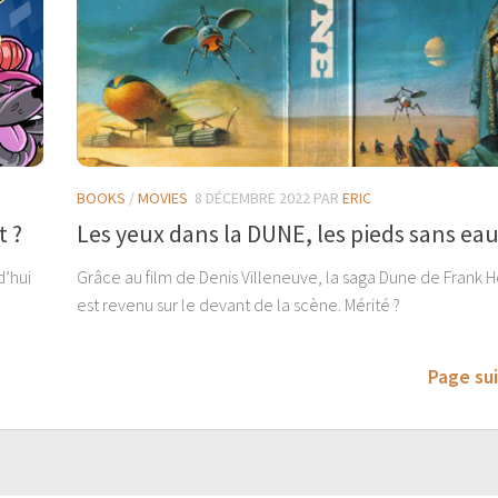
BOOKS
/
MOVIES
8 DÉCEMBRE 2022
PAR
ERIC
t ?
Les yeux dans la DUNE, les pieds sans ea
d’hui
Grâce au film de Denis Villeneuve, la saga Dune de Frank 
est revenu sur le devant de la scène. Mérité ?
Page su