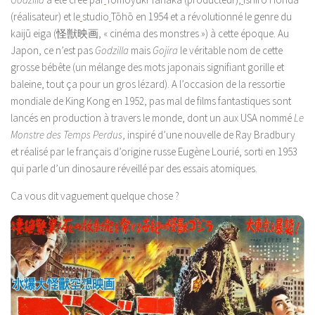
(réalisateur) et le
studio
Tōhō en 1954 et a révolutionné le genre du
kaijū eiga (怪獣映画, « cinéma des monstres ») à cette époque. Au
Japon, ce n’est pas
Godzilla
mais
Gojira
le véritable nom de cette
grosse bébête (un mélange des mots japonais signifiant gorille et
baleine, tout ça pour un gros lézard). A l’occasion de la ressortie
mondiale de King Kong en 1952, pas mal de films fantastiques sont
lancés en production à travers le monde, dont un aux USA nommé
Le
Monstre des Temps Perdus
, inspiré d’une nouvelle de Ray Bradbury
et réalisé par le français d’origine russe Eugène Lourié, sorti en 1953
qui parle d’un dinosaure réveillé par des essais atomiques.
Ca vous dit vaguement quelque chose ?