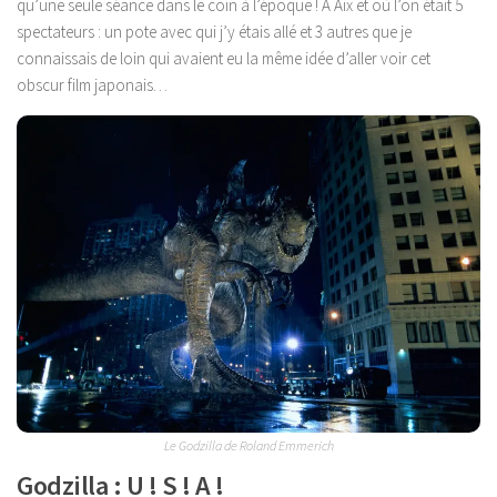
qu’une seule séance dans le coin à l’époque ! A Aix et où l’on était 5
spectateurs : un pote avec qui j’y étais allé et 3 autres que je
connaissais de loin qui avaient eu la même idée d’aller voir cet
obscur film japonais…
Le Godzilla de Roland Emmerich
Godzilla : U ! S ! A !