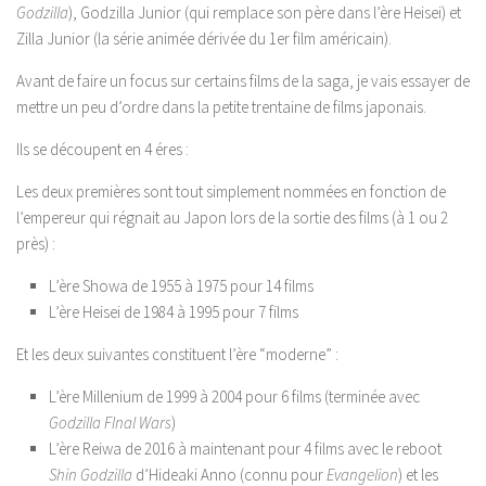
Godzilla
), Godzilla Junior (qui remplace son père dans l’ère Heisei) et
Zilla Junior (la série animée dérivée du 1er film américain).
Avant de faire un focus sur certains films de la saga, je vais essayer de
mettre un peu d’ordre dans la petite trentaine de films japonais.
Ils se découpent en 4 éres :
Les deux premières sont tout simplement nommées en fonction de
l’empereur qui régnait au Japon lors de la sortie des films (à 1 ou 2
près) :
L’ère Showa de 1955 à 1975 pour 14 films
L’ère Heisei de 1984 à 1995 pour 7 films
Et les deux suivantes constituent l’ère “moderne” :
L’ère Millenium de 1999 à 2004 pour 6 films (terminée avec
Godzilla FInal Wars
)
L’ère Reiwa de 2016 à maintenant pour 4 films avec le reboot
Shin Godzilla
d’Hideaki Anno (connu pour
Evangelion
) et les