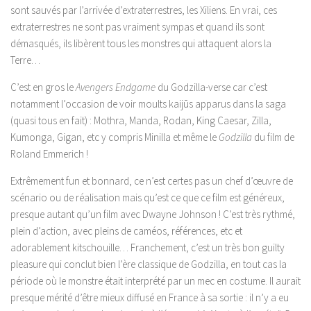
sont sauvés par l’arrivée d’extraterrestres, les Xiliens. En vrai, ces
extraterrestres ne sont pas vraiment sympas et quand ils sont
démasqués, ils libèrent tous les monstres qui attaquent alors la
Terre…
C’est en gros le
Avengers Endgame
du Godzilla-verse car c’est
notamment l’occasion de voir moults kaijūs apparus dans la saga
(quasi tous en fait) : Mothra, Manda, Rodan, King Caesar, Zilla,
Kumonga, Gigan, etc y compris Minilla et même le
Godzilla
du film de
Roland Emmerich !
Extrêmement fun et bonnard, ce n’est certes pas un chef d’œuvre de
scénario ou de réalisation mais qu’est ce que ce film est généreux,
presque autant qu’un film avec Dwayne Johnson ! C’est très rythmé,
plein d’action, avec pleins de caméos, références, etc et
adorablement kitschouille… Franchement, c’est un très bon guilty
pleasure qui conclut bien l’ère classique de Godzilla, en tout cas la
période où le monstre était interprété par un mec en costume. Il aurait
presque mérité d’être mieux diffusé en France à sa sortie : il n’y a eu