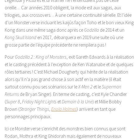
Legendary Pictures et la Warner ne l’entendaient pas de cette
oreille… Car années 2010 obligent, la mode est aux sagas, aux
trilogies, aux crossovers… À une certaine continuité sérielle. Et l’idée
d’un Monsterverse incluant les kaijūs façon Toho et le bon vieux King
Kong dans une même saga donc après ce
Godzilla
de 2014 et un
Kong Skull Island
en 2017, débarquera en 2019 une suite où une
grosse partie de l’équipe précédente ne rempilera pas !
Pour
Godzilla 2 : King of Monsters
, exit Gareth Edwards à la réalisation
et le casting précédent à l’exception de Ken Watanabe et de quelques
rôles tertiaires ! C’est Michael Dougherty qui hérite de la réalisation
alors qu’il n’a pas grand chose à son actif en la matière (il était
surtout connu pou ses scénarios sur le
X-Men 2
et le
Superman
Returns
de Bryan Singer). En terme de casting, c’est Kyle Chandler
(
Super 8
,
Friday Night Lights
et
Demain à la Une
) et Millie Bobby
Brown (
Stranger Things
,
Enola Holmes
) arrivent en tant que
personnages principaux.
Ici ce Monsterverse s’enrichit des monstres bien connus que sont
Rodan, Mothra et King Ghidorah mais également de nouveaux