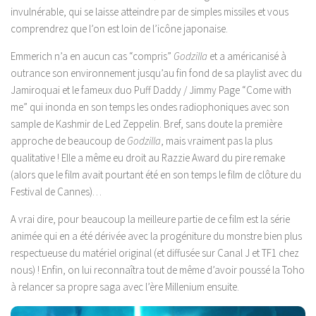
invulnérable, qui se laisse atteindre par de simples missiles et vous
comprendrez que l’on est loin de l’icône japonaise.
Emmerich n’a en aucun cas “compris”
Godzilla
et a américanisé à
outrance son environnement jusqu’au fin fond de sa playlist avec du
Jamiroquai et le fameux duo Puff Daddy / Jimmy Page “Come with
me” qui inonda en son temps les ondes radiophoniques avec son
sample de Kashmir de Led Zeppelin. Bref, sans doute la première
approche de beaucoup de
Godzilla
, mais vraiment pas la plus
qualitative ! Elle a même eu droit au Razzie Award du pire remake
(alors que le film avait pourtant été en son temps le film de clôture du
Festival de Cannes)…
A vrai dire, pour beaucoup la meilleure partie de ce film est la série
animée qui en a été dérivée avec la progéniture du monstre bien plus
respectueuse du matériel original (et diffusée sur Canal J et TF1 chez
nous) ! Enfin, on lui reconnaîtra tout de même d’avoir poussé la Toho
à relancer sa propre saga avec l’ère Millenium ensuite.