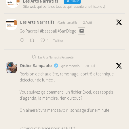
Les Arts Narratifs
Suivre
Site web qui parle de tout ce qui raconte une histoire :)
Les Arts Narratifs
@artsnarratifs
·
2 Août
Go Padres !
#baseball
#SanDiego
1
Twitter
Les Arts Narratifs Retweeté
Didier Sampaolo
@dsampaolo
·
30 Juil
Révision de chaudière, ramonage, contrôle technique,
détecteur de fumée…
Vous suivez ça comment : un fichier Excel, des rappels
d'agenda, la mémoire, rien du tout ?
On aimerait vraiment savoir : sondage d'une minute
Et merci d'avance pour les RT ! ;)