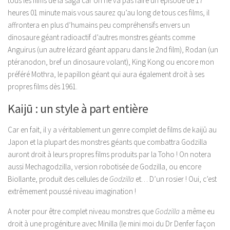
tous les films de la saga car on ne va pas faire un épisode de 17
heures 01 minute mais vous saurez qu’au long de tous ces films, il
affrontera en plus d’humains peu compréhensifs envers un
dinosaure géant radioactif d’autres monstres géants comme
Anguirus (un autre lézard géant apparu dans le 2nd film), Rodan (un
ptéranodon, bref un dinosaure volant), King Kong ou encore mon
préféré Mothra, le papillon géant qui aura également droit à ses
propres films dès 1961.
Kaijū : un style à part entière
Car en fait, il y a véritablement un genre complet de films de kaijū au
Japon et la plupart des monstres géants que combattra Godzilla
auront droit à leurs propres films produits par la Toho ! On notera
aussi Mechagodzilla, version robotisée de Godzilla, ou encore
Biollante, produit des cellules de
Godzilla
et… D’un rosier ! Oui, c’est
extrêmement poussé niveau imagination !
A noter pour être complet niveau monstres que
Godzilla
a même eu
droit à une progéniture avec Minilla (le mini moi du Dr Denfer façon