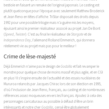
bestiole en faisant un remake de l’original japonais. Le casting est
plutôt quelconque pour l’époque avec seulement Matthew Broderick
et Jean Reno en têtes d’affiche. TriStar disposait des droits depuis
1992 pour une possible trilogie mais n’a guère mis les moyens,
épuisant ainsi le premier réalisateur associé au projet Jan De Bont
(
Speed
,
Twister
). C’est au final le réalisateur de
Stargate
et de
Independence Day
, l’allemand Rolland Emmerich, qui donnera
réellement vie au projet mais pas pour le meilleur !
Crime de lèse-majesté
Déjà Emmerich n’aime pas le design de
Godzilla
et fait revamper le
monstre pour quelque chose de moins massif et plus agile, et en CGI
en plus ! Il s’inspire ensuite de l’actualité et des essais nucléaires de
Mururoa relancés par Jacques Chirac lors de son élection en 1995,
d’où l’inclusion de Jean Reno, français, au casting et de nombreuses
références assez moqueuses envers les français. Ajoutez à cela des
personnages caricaturaux au possible à défaut d’être un brin
intéressants et notre cher
Godzilla
, censé être globalement