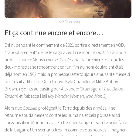
Godzilla vs Kong
Et ça continue encore et encore…
Enfin, pendant le confinement de 2021 sortira directement en VOD,
“l’aboutissement” de cette saga avec la rencontre
Godzilla vs Kong
promise par ce Monsterverse. Ce n’est pas la première fois que les
deux monstres se rencontrent car un film au nom équivalent était
déjà sorti en 1962 mais la promesse reste toujours amusante même si
on l’a sait artificielle. On retrouve Kyle Chandler et Millie Bobby
Brown, rejoints au casting par Alexander Skaarsgard (
True Blood
,
Tarzan
) et Rebecca Hall (
My Wonder Women
,
Iron Man 3
).
Alors que
Godzilla
protégeait la Terre depuis des années, il se
retourne soudainement contre les humains et cela pousse ainsi
l’organisation Monarch à aller chercher Kong sur son île pour faire
de la bagarre ! Un scénario très fin comme vous pouvez l’imaginer !