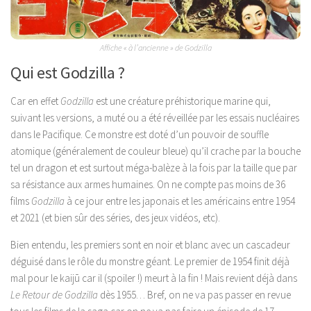
Affiche « à l’ancienne » de Godzilla
Qui est Godzilla ?
Car en effet
Godzilla
est une créature préhistorique marine qui,
suivant les versions, a muté ou a été réveillée par les essais nucléaires
dans le Pacifique. Ce monstre est doté d’un pouvoir de souffle
atomique (généralement de couleur bleue) qu’il crache par la bouche
tel un dragon et est surtout méga-balèze à la fois par la taille que par
sa résistance aux armes humaines. On ne compte pas moins de 36
films
Godzilla
à ce jour entre les japonais et les américains entre 1954
et 2021 (et bien sûr des séries, des jeux vidéos, etc).
Bien entendu, les premiers sont en noir et blanc avec un cascadeur
déguisé dans le rôle du monstre géant. Le premier de 1954 finit déjà
mal pour le kaijū car il (spoiler !) meurt à la fin ! Mais revient déjà dans
Le Retour de Godzilla
dès 1955… Bref, on ne va pas passer en revue