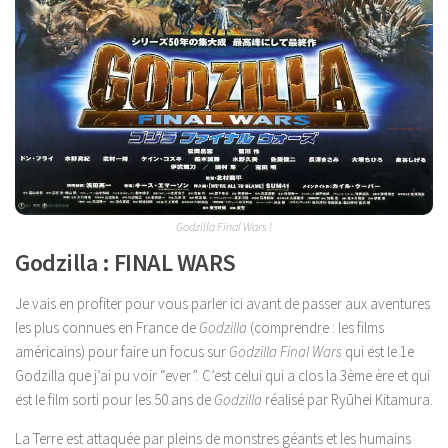
Godzilla Final Wars !
Godzilla : FINAL WARS
Je vais en profiter pour vous parler ici avant de passer aux aventures
les plus connues en France de
Godzilla
(comprendre : les films
américains) pour faire un focus sur
Godzilla Final Wars
qui est le 1e
Godzilla que j’ai pu voir “ever”. C’est celui qui a clos la 3ème ère et qui
est le film sorti pour les 50 ans de
Godzilla
réalisé par Ryūhei Kitamura.
La Terre est attaquée par pleins de monstres géants et les humains