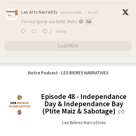
Les Arts Narratifs
@artsnarratifs
·
24 Juil
J'avoue que je suis tenté.
#sdcc
😅
2
Twitter
Load More
Notre Podcast : LES BIERES NARRATIVES
Episode 48 - Independance
-
Day & Independance Bay
(Ptite Maiz & Sabotage)
Les Bières Narratives