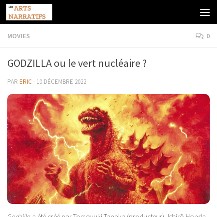
Skip to content
MOVIES
0
GODZILLA ou le vert nucléaire ?
PAR
ERIC
·
10 DÉCEMBRE 2022
Godzilla
a été créé par
Tomoyuki Tanaka (producteur),
Ishirō Honda