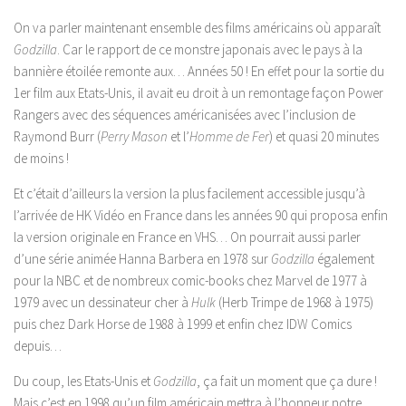
On va parler maintenant ensemble des films américains où apparaît
Godzilla
. Car le rapport de ce monstre japonais avec le pays à la
bannière étoilée remonte aux… Années 50 ! En effet pour la sortie du
1er film aux Etats-Unis, il avait eu droit à un remontage façon Power
Rangers avec des séquences américanisées avec l’inclusion de
Raymond Burr (
Perry Mason
et l’
Homme de Fer
) et quasi 20 minutes
de moins !
Et c’était d’ailleurs la version la plus facilement accessible jusqu’à
l’arrivée de HK Vidéo en France dans les années 90 qui proposa enfin
la version originale en France en VHS… On pourrait aussi parler
d’une série animée Hanna Barbera en 1978 sur
Godzilla
également
pour la NBC et de nombreux comic-books chez Marvel de 1977 à
1979 avec un dessinateur cher à
Hulk
(Herb Trimpe de 1968 à 1975)
puis chez Dark Horse de 1988 à 1999 et enfin chez IDW Comics
depuis…
Du coup, les Etats-Unis et
Godzilla
, ça fait un moment que ça dure !
Mais c’est en 1998 qu’un film américain mettra à l’honneur notre