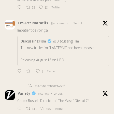
13
13
Twitter
Les Arts Narratifs
@artsnarratifs
·
24 Juil
Impatient de voir ça !
DiscussingFilm
@DiscussingFilm
The new trailer for ‘LANTERNS’ has been released.
Releasing August 16 on HBO.
1
Twitter
Les Arts Narratifs Retweeté
Variety
@variety
·
24 Juil
Chuck Russell, Director of 'The Mask,' Dies at 74
148
498
Twitter