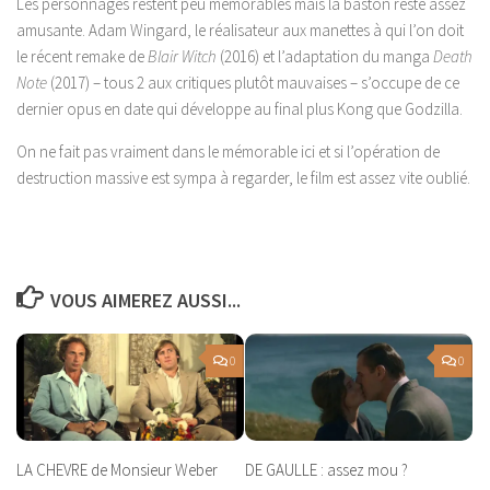
Les personnages restent peu mémorables mais la baston reste assez
amusante. Adam Wingard, le réalisateur aux manettes à qui l’on doit
le récent remake de
Blair Witch
(2016) et l’adaptation du manga
Death
Note
(2017) – tous 2 aux critiques plutôt mauvaises – s’occupe de ce
dernier opus en date qui développe au final plus Kong que Godzilla.
On ne fait pas vraiment dans le mémorable ici et si l’opération de
destruction massive est sympa à regarder, le film est assez vite oublié.
VOUS AIMEREZ AUSSI...
0
0
LA CHEVRE de Monsieur Weber
DE GAULLE : assez mou ?