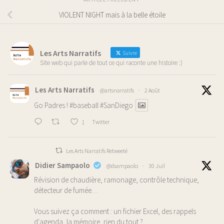
VIOLENT NIGHT mais à la belle étoile
Les Arts Narratifs
Suivre
Site web qui parle de tout ce qui raconte une histoire :)
Les Arts Narratifs
@artsnarratifs
·
2 Août
Go Padres !
#baseball
#SanDiego
1
Twitter
Les Arts Narratifs Retweeté
Didier Sampaolo
@dsampaolo
·
30 Juil
Révision de chaudière, ramonage, contrôle technique,
détecteur de fumée…
Vous suivez ça comment : un fichier Excel, des rappels
d'agenda, la mémoire, rien du tout ?