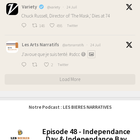
Variety
@variety
·
24 Juil
Chuck Russell, Director of 'The Mask,' Dies at 74
148
498
Twitter
Les Arts Narratifs
@artsnarratifs
·
24 Juil
J'avoue que je suis tenté.
#sdcc
😅
2
Twitter
Load More
Notre Podcast : LES BIERES NARRATIVES
Episode 48 - Independance
-
Day & Independance Bay