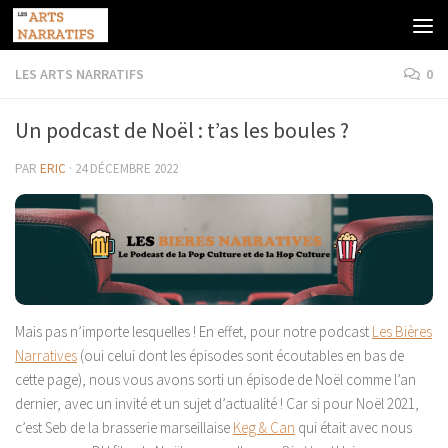
Skip to content
LES ARTS NARRATIFS
0
Un podcast de Noël : t’as les boules ?
PAR
ERIC
·
24 DÉCEMBRE 2022
Mais pas n’importe lesquelles ! En effet, pour notre podcast
Les Bières
Narratives
(oui celui dont les épisodes sont écoutables en bas de
cette page), nous vous avons sorti un épisode de Noël comme l’an
dernier, avec un invité et un sujet d’actualité ! Car si pour Noël 2021,
c’est Seb de la brasserie marseillaise
Keg & Can
qui était avec nous