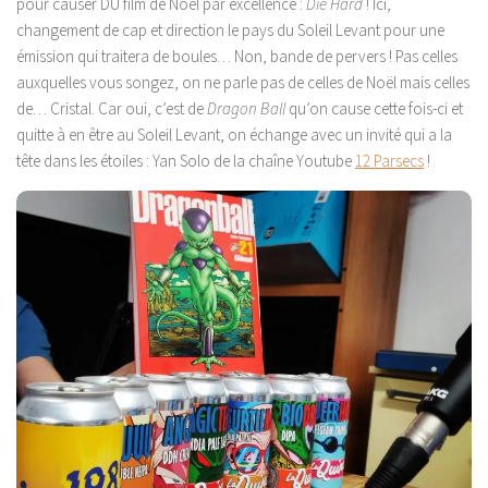
pour causer DU film de Noël par excellence :
Die Hard
! Ici,
changement de cap et direction le pays du Soleil Levant pour une
émission qui traitera de boules… Non, bande de pervers ! Pas celles
auxquelles vous songez, on ne parle pas de celles de Noël mais celles
de… Cristal. Car oui, c’est de
Dragon Ball
qu’on cause cette fois-ci et
quitte à en être au Soleil Levant, on échange avec un invité qui a la
tête dans les étoiles : Yan Solo de la chaîne Youtube
12 Parsecs
!