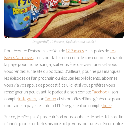
Dragon Ball, 12 Parsecs, Dyslexie : tout est dit !
Pour écouter l’épisode avec Yan de
12 Parsecs
et les potes de
Les
Bières Narratives
, soit vous faites descendre le curseur tout en bas de
la page pour cliquer sur ça, soit vous êtes des aventuriers et vous
vous rendez sur le site du podcast. D’ailleurs, pour ne pas manquez
les épisodes de l’an prochain ou écouter les précédents, abonnez
vous via vos applis de podcast à celui-ci et si vous préférez vous
renseigner un peu avant, le podcast a son compte
Facebook
, son
compte
Instagram
, son
Twitter
et si vous êtes d’âme généreuse pour
nous aider à payer le matos et l’hébergement un compte
Tipee
.
Sur ce, je m’éclipse à pas feutrés et vous souhaite de belles fêtes de fin
d’année pleines de belles histoires (et je vous fous une vidéo de notre