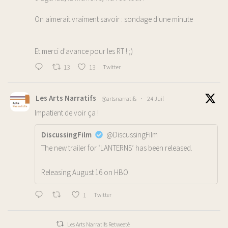
On aimerait vraiment savoir : sondage d'une minute
Et merci d'avance pour les RT ! ;)
13
13
Twitter
Les Arts Narratifs
@artsnarratifs
·
24 Juil
Impatient de voir ça !
DiscussingFilm
@DiscussingFilm
The new trailer for ‘LANTERNS’ has been released.
Releasing August 16 on HBO.
1
Twitter
Les Arts Narratifs Retweeté