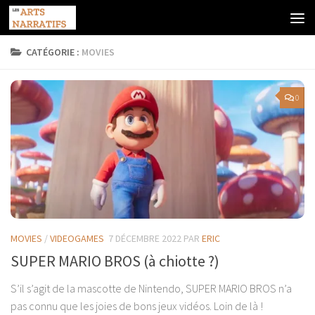
Skip to content
CATÉGORIE :
MOVIES
0
MOVIES
/
VIDEOGAMES
7 DÉCEMBRE 2022
PAR
ERIC
SUPER MARIO BROS (à chiotte ?)
S’il s’agit de la mascotte de Nintendo, SUPER MARIO BROS n’a
pas connu que les joies de bons jeux vidéos. Loin de là !