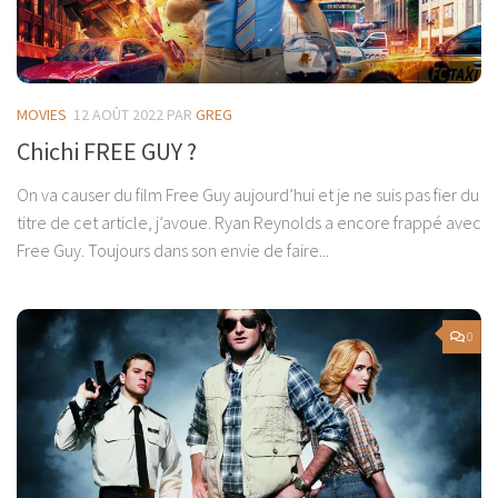
MOVIES
12 AOÛT 2022
PAR
GREG
Chichi FREE GUY ?
On va causer du film Free Guy aujourd’hui et je ne suis pas fier du
titre de cet article, j’avoue. Ryan Reynolds a encore frappé avec
Free Guy. Toujours dans son envie de faire...
0