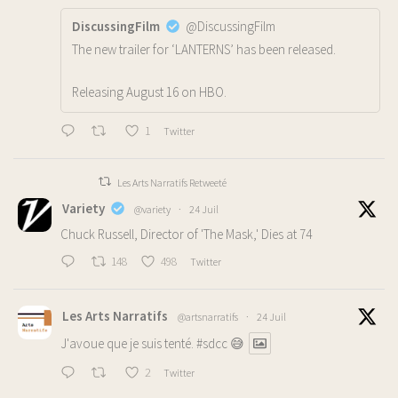
DiscussingFilm
@DiscussingFilm
The new trailer for ‘LANTERNS’ has been released.
Releasing August 16 on HBO.
1
Twitter
Les Arts Narratifs Retweeté
Variety
@variety
·
24 Juil
Chuck Russell, Director of 'The Mask,' Dies at 74
148
498
Twitter
Les Arts Narratifs
@artsnarratifs
·
24 Juil
J'avoue que je suis tenté.
#sdcc
😅
2
Twitter