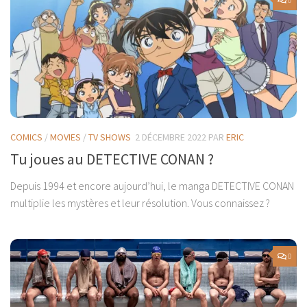
COMICS
/
MOVIES
/
TV SHOWS
2 DÉCEMBRE 2022
PAR
ERIC
Tu joues au DETECTIVE CONAN ?
Depuis 1994 et encore aujourd’hui, le manga DETECTIVE CONAN
multiplie les mystères et leur résolution. Vous connaissez ?
0