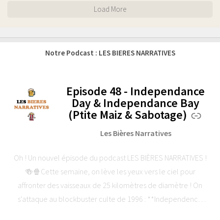
Load More
Notre Podcast : LES BIERES NARRATIVES
Episode 48 - Independance
-
Day & Independance Bay
(Ptite Maiz & Sabotage)
Les Bières Narratives
Oh ! Un nouvel épisode du podcast LES BIÈRES NARRATIVES !
🍻🍿Cette semaine, on lève les yeux vers le ciel pour
affronter des vaisseaux de 25 kilomètres de diamètre ! On
s'attaque au blockbuster culte de 1996 : **Independence
Day** de Roland Emmerich.Au programme de ce 48ème