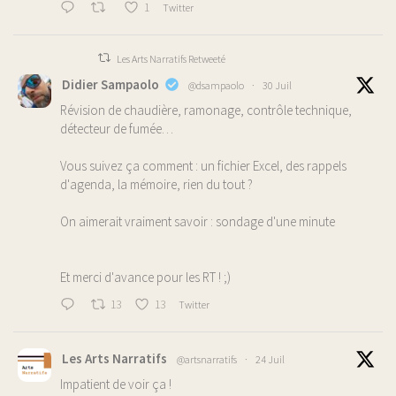
1
Twitter
Les Arts Narratifs Retweeté
Didier Sampaolo
@dsampaolo
·
30 Juil
Révision de chaudière, ramonage, contrôle technique,
détecteur de fumée…
Vous suivez ça comment : un fichier Excel, des rappels
d'agenda, la mémoire, rien du tout ?
On aimerait vraiment savoir : sondage d'une minute
Et merci d'avance pour les RT ! ;)
13
13
Twitter
Les Arts Narratifs
@artsnarratifs
·
24 Juil
Impatient de voir ça !