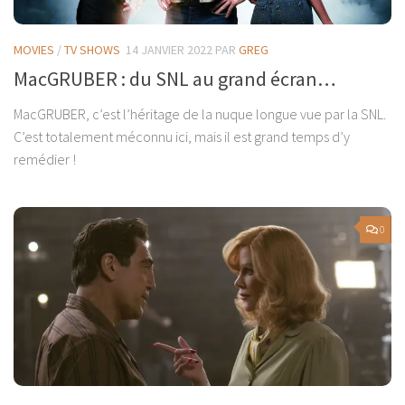
MOVIES
/
TV SHOWS
14 JANVIER 2022
PAR
GREG
MacGRUBER : du SNL au grand écran…
MacGRUBER, c’est l’héritage de la nuque longue vue par la SNL.
C’est totalement méconnu ici, mais il est grand temps d’y
remédier !
0