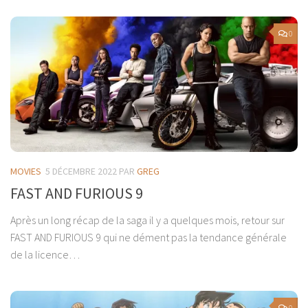
0
MOVIES
5 DÉCEMBRE 2022
PAR
GREG
FAST AND FURIOUS 9
Après un long récap de la saga il y a quelques mois, retour sur
FAST AND FURIOUS 9 qui ne dément pas la tendance générale
de la licence…
0