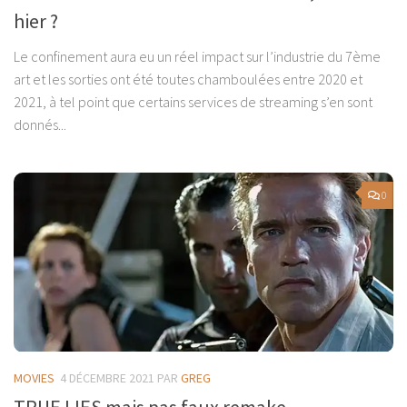
hier ?
Le confinement aura eu un réel impact sur l’industrie du 7ème
art et les sorties ont été toutes chamboulées entre 2020 et
2021, à tel point que certains services de streaming s’en sont
donnés...
0
MOVIES
4 DÉCEMBRE 2021
PAR
GREG
TRUE LIES mais pas faux remake