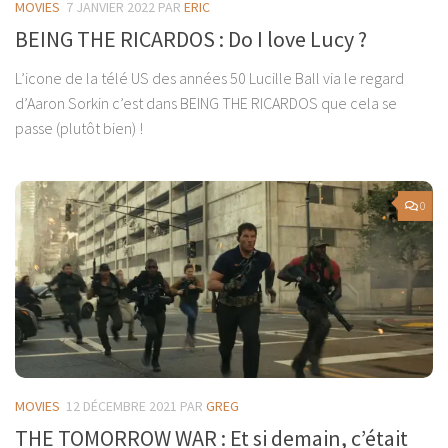
MOVIES
7 JANVIER 2022
PAR
ERIC
BEING THE RICARDOS : Do I love Lucy ?
L’icone de la télé US des années 50 Lucille Ball via le regard
d’Aaron Sorkin c’est dans BEING THE RICARDOS que cela se
passe (plutôt bien) !
0
MOVIES
12 DÉCEMBRE 2021
PAR
GREG
THE TOMORROW WAR : Et si demain, c’était