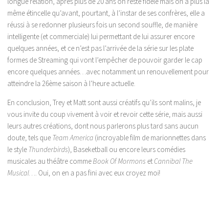
longue relation, après plus de 20 ans on reste fidèle mais on a plus la
même étincelle qu’avant, pourtant, à l’instar de ses confrères, elle a
réussi à se redonner plusieurs fois un second souffle, de manière
intelligente (et commerciale) lui permettant de lui assurer encore
quelques années, et ce n’est pas l’arrivée de la série sur les plate
formes de Streaming qui vont l’empêcher de pouvoir garder le cap
encore quelques années…avec notamment un renouvellement pour
atteindre la 26ème saison à l’heure actuelle.
En conclusion, Trey et Matt sont aussi créatifs qu’ils sont malins, je
vous invite du coup vivement à voir et revoir cette série, mais aussi
leurs autres créations, dont nous parlerons plus tard sans aucun
doute, tels que
Team America
(incroyable film de marionnettes dans
le style
Thunderbirds
), Baseketball ou encore leurs comédies
musicales au théâtre comme
Book Of Mormons
et
Cannibal The
Musical
…. Oui, on en a pas fini avec eux croyez moi!