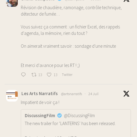
Révision de chaudière, ramonage, contrôle technique,
détecteur de fumée…
Vous suivez ça comment : un fichier Excel, des rappels
d'agenda, la mémoire, rien du tout ?
On aimerait vraiment savoir : sondage d'une minute
Et merci d'avance pour les RT ! ;)
13
13
Twitter
Les Arts Narratifs
@artsnarratifs
·
24 Juil
Impatient de voir ça !
DiscussingFilm
@DiscussingFilm
The new trailer for ‘LANTERNS’ has been released.