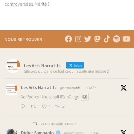
controversées. Mérité ?
NOUS RETROUVER
Les Arts Narratifs
Suivre
Site web qui parle de tout ce qui raconte une histoire :)
Les Arts Narratifs
@artsnarratifs
·
2 Août
Go Padres !
#baseball
#SanDiego
1
Twitter
Les Arts Narratifs Retweeté
Didier Sampaolo
@dsampaolo
·
30 Juil