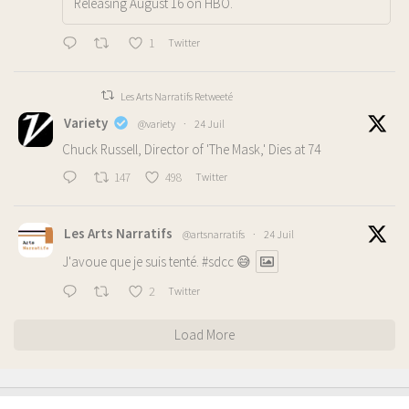
Releasing August 16 on HBO.
1
Twitter
Les Arts Narratifs Retweeté
Variety
@variety
·
24 Juil
Chuck Russell, Director of 'The Mask,' Dies at 74
147
498
Twitter
Les Arts Narratifs
@artsnarratifs
·
24 Juil
J'avoue que je suis tenté.
#sdcc
😅
2
Twitter
Load More