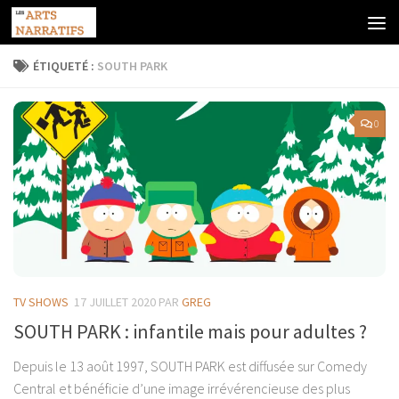
Skip to content
ÉTIQUETÉ :
SOUTH PARK
0
TV SHOWS
17 JUILLET 2020
PAR
GREG
SOUTH PARK : infantile mais pour adultes ?
Depuis le 13 août 1997, SOUTH PARK est diffusée sur Comedy
Central et bénéficie d’une image irrévérencieuse des plus