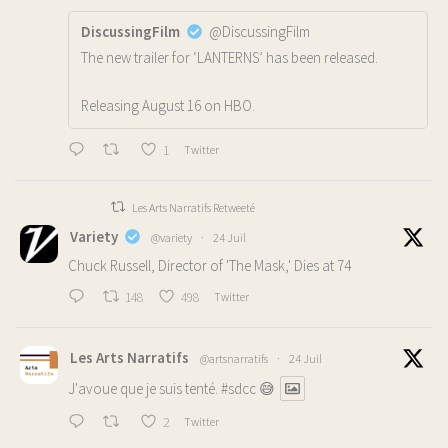
DiscussingFilm
@DiscussingFilm
The new trailer for ‘LANTERNS’ has been released.
Releasing August 16 on HBO.
1
Twitter
Les Arts Narratifs Retweeté
Variety
@variety
·
24 Juil
Chuck Russell, Director of 'The Mask,' Dies at 74
148
498
Twitter
Les Arts Narratifs
@artsnarratifs
·
24 Juil
J'avoue que je suis tenté.
#sdcc
😅
2
Twitter