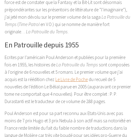
force est de constater que la Fantasy et la Bit-Lit sont désormais
prépondérantes sur les présentoirs de littérature de “l’imaginaire”),
j’ai jeté mon dévolu sur le premier volume de la saga
La Patrouille du
Temps
(
Time Patrol
en V.O.) qui se nomme de manière fort
originale…
La Patrouille du Temps
.
En Patrouille depuis 1955
Ecrites par l’américain
Poul Anderson et publiées pour la première
fois en 1955, les histoires de
La Patrouille du Temps
sont composées
à l’origine de 6 nouvelles et 5 romans. Le premier volume que j’ai
acquis est la réédition chez
Le Livre de Poche
du recueil de 5
nouvelles de l’édition Le Bélial parue en 2005 (auparavant ce premier
tome ne comportait que 4 nouvelles). Pour être complet : P. P.
Durastanti est le traducteur de ce volume de 288 pages.
Poul Anderson est pour sa part reconnu aux Etats-Unis avec pas
moins de 7 prix Hugo et 3 prix Nebula à son actif mais sa notoriété en
France reste limitée du fait du faible nombre de traductions dans la
langue de Molière car très vite boudé pour ses idées pro-Guerre du