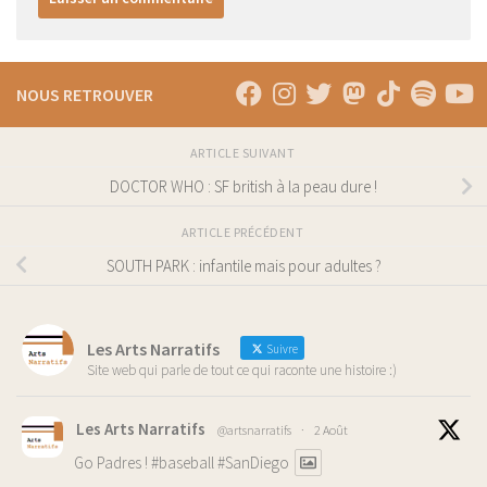
NOUS RETROUVER
ARTICLE SUIVANT
DOCTOR WHO : SF british à la peau dure !
ARTICLE PRÉCÉDENT
SOUTH PARK : infantile mais pour adultes ?
Les Arts Narratifs
Suivre
Site web qui parle de tout ce qui raconte une histoire :)
Les Arts Narratifs
@artsnarratifs
·
2 Août
Go Padres !
#baseball
#SanDiego