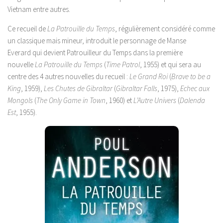
Vietnam entre autres.
Ce recueil de
La Patrouille du Temps
, régulièrement considéré comme
un classique mais mineur, introduit le personnage de Manse
Everard qui devient Patrouilleur du Temps dans la première
nouvelle
La Patrouille du Temps
(
Time Patrol
, 1955) et qui sera au
centre des 4 autres nouvelles du recueil :
Le Grand Roi
(
Brave to be a
King
, 1959),
Les Chutes de Gibraltar
(
Gibraltar Falls
, 1975),
Echec aux
Mongols
(
The Only Game in Town
, 1960) et
L’Autre Univers
(
Dalenda
Est
, 1955).