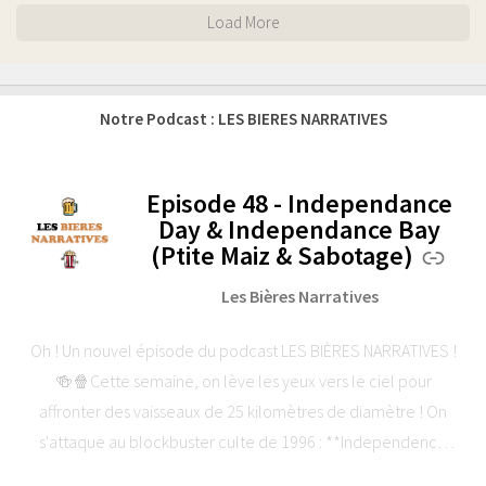
Load More
Notre Podcast : LES BIERES NARRATIVES
Episode 48 - Independance
-
Day & Independance Bay
(Ptite Maiz & Sabotage)
Les Bières Narratives
Oh ! Un nouvel épisode du podcast LES BIÈRES NARRATIVES !
🍻🍿Cette semaine, on lève les yeux vers le ciel pour
affronter des vaisseaux de 25 kilomètres de diamètre ! On
s'attaque au blockbuster culte de 1996 : **Independence
Day** de Roland Emmerich.Au programme de ce 48ème