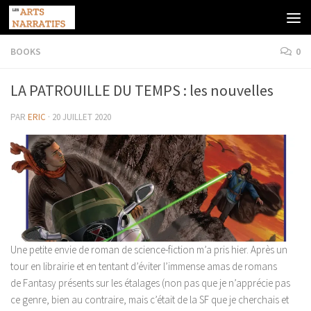
Skip to content
BOOKS
0
LA PATROUILLE DU TEMPS : les nouvelles
PAR
ERIC
·
20 JUILLET 2020
Une petite envie de roman de science-fiction m’a pris hier. Après un
tour en librairie et en tentant d’éviter l’immense amas de romans
de Fantasy présents sur les étalages (non pas que je n’apprécie pas
ce genre, bien au contraire, mais c’était de la SF que je cherchais et