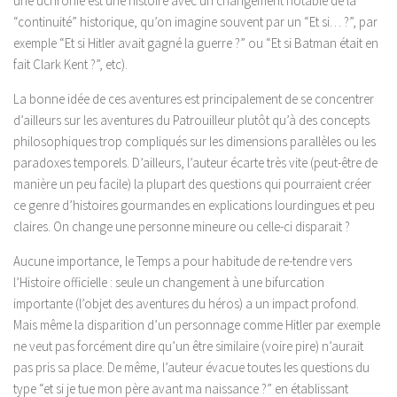
une uchronie est une histoire avec un changement notable de la
“continuité” historique, qu’on imagine souvent par un “Et si… ?”, par
exemple “Et si Hitler avait gagné la guerre ?” ou “Et si Batman était en
fait Clark Kent ?”, etc).
La bonne idée de ces aventures est principalement de se concentrer
d’ailleurs sur les aventures du Patrouilleur plutôt qu’à des concepts
philosophiques trop compliqués sur les dimensions parallèles ou les
paradoxes temporels. D’ailleurs, l’auteur écarte très vite (peut-être de
manière un peu facile) la plupart des questions qui pourraient créer
ce genre d’histoires gourmandes en explications lourdingues et peu
claires. On change une personne mineure ou celle-ci disparait ?
Aucune importance, le Temps a pour habitude de re-tendre vers
l’Histoire officielle : seule un changement à une bifurcation
importante (l’objet des aventures du héros) a un impact profond.
Mais même la disparition d’un personnage comme Hitler par exemple
ne veut pas forcément dire qu’un être similaire (voire pire) n’aurait
pas pris sa place. De même, l’auteur évacue toutes les questions du
type “et si je tue mon père avant ma naissance ?” en établissant