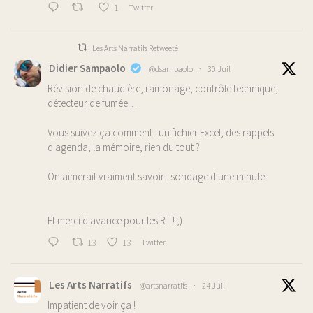
1
Twitter
Les Arts Narratifs Retweeté
Didier Sampaolo
@dsampaolo
·
30 Juil
Révision de chaudière, ramonage, contrôle technique,
détecteur de fumée…
Vous suivez ça comment : un fichier Excel, des rappels
d'agenda, la mémoire, rien du tout ?
On aimerait vraiment savoir : sondage d'une minute
Et merci d'avance pour les RT ! ;)
13
13
Twitter
Les Arts Narratifs
@artsnarratifs
·
24 Juil
Impatient de voir ça !