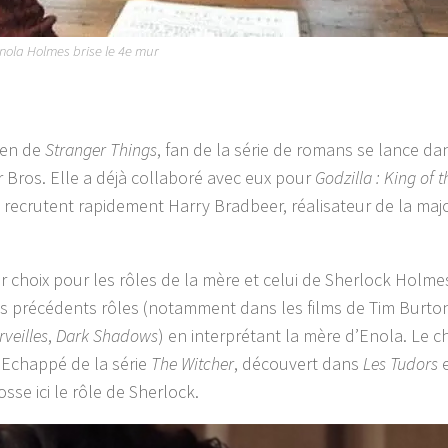
ola Holmes brise le 4e mur
ven de
Stranger Things
, fan de la série de romans se lance da
 Bros. Elle a déjà collaboré avec eux pour
Godzilla : King of t
ls recrutent rapidement Harry Bradbeer, réalisateur de la majo
ier choix pour les rôles de la mère et celui de Sherlock Holme
ses précédents rôles (notamment dans les films de Tim Burto
veilles
,
Dark Shadows
) en interprétant la mère d’Enola. Le c
. Echappé de la série
The Witcher
, découvert dans
Les Tudors
e
osse ici le rôle de Sherlock.