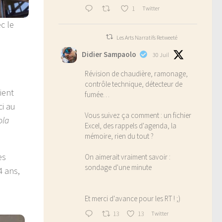
1
Twitter
c le
Les Arts Narratifs Retweeté
Didier Sampaolo
30 Juil
Révision de chaudière, ramonage,
contrôle technique, détecteur de
ient
fumée…
ci au
Vous suivez ça comment : un fichier
ola
Excel, des rappels d'agenda, la
mémoire, rien du tout ?
es
On aimerait vraiment savoir :
sondage d'une minute
4 ans,
Et merci d'avance pour les RT ! ;)
13
13
Twitter