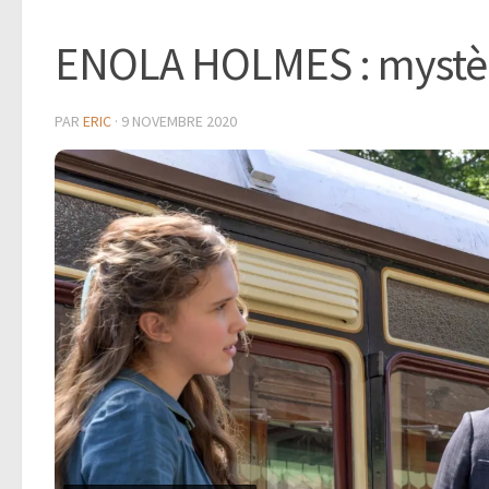
ENOLA HOLMES : mystèr
PAR
ERIC
·
9 NOVEMBRE 2020