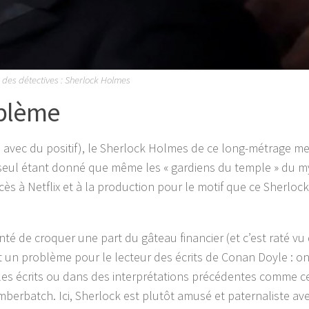
 des détectives : Sherlock Holmes
blème
avec du positif), le Sherlock Holmes de ce long-métrage m
e seul étant donné que même les « gardiens du temple » du 
s à Netflix et à la production pour le motif que ce Sherlock
é de croquer une part du gâteau financier (et c’est raté vu 
et un problème pour le lecteur des écrits de Conan Doyle : o
ns les écrits ou dans des interprétations précédentes comme c
erbatch. Ici, Sherlock est plutôt amusé et paternaliste av