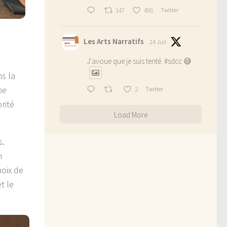
147
498
Twitter
Les Arts Narratifs
24 Juil
J'avoue que je suis tenté.
#sdcc
😅
ns la
he
2
Twitter
rité
Load More
s.
n
hoix de
t le