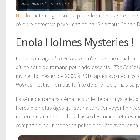
Enola Holmes face à ses frères
Netflix
met en ligne sur sa plate-forme en septembre 
célèbre détective privé imaginé par Sir Arthur Conan D
Enola Holmes Mysteries !
Le personnage d’
Enola Holmes
n’est pas né initialem
d’une série de romans pour adolescents :
The Enola H
mythe Holmésien de 2006 à 2010 après avoir écrit 5 
Holmes
n’est ici non pas la fille de Sherlock, mais sa j
La série de romans démarre sur le départ mystérieux d
frères bien plus âgés qui souhaitent l’envoyer finir l’é
retrouver sa mère qui lui a laissé des indices et des m
compagnie pour mener sa petite enquête avec les tale