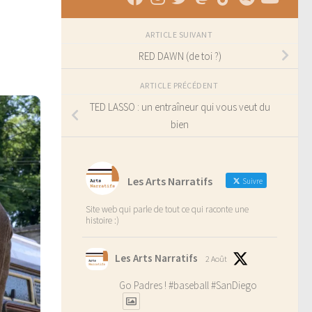
ARTICLE SUIVANT
RED DAWN (de toi ?)
ARTICLE PRÉCÉDENT
TED LASSO : un entraîneur qui vous veut du
bien
Les Arts Narratifs
Suivre
Site web qui parle de tout ce qui raconte une
histoire :)
Les Arts Narratifs
2 Août
Go Padres !
#baseball
#SanDiego