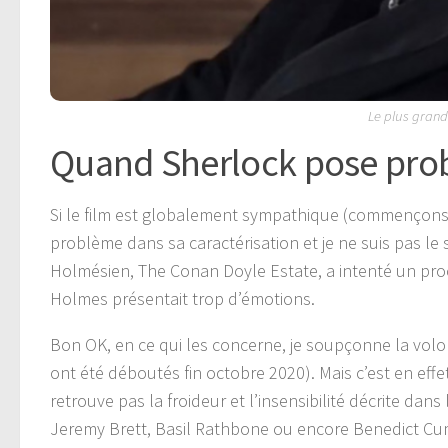
Le plus grand
Quand Sherlock pose pro
Si le film est globalement sympathique (commençons 
problème dans sa caractérisation et je ne suis pas l
Holmésien, The Conan Doyle Estate, a intenté un procè
Holmes présentait trop d’émotions.
Bon OK, en ce qui les concerne, je soupçonne la volont
ont été déboutés fin octobre 2020). Mais c’est en eff
retrouve pas la froideur et l’insensibilité décrite da
Jeremy Brett, Basil Rathbone ou encore Benedict Cumb