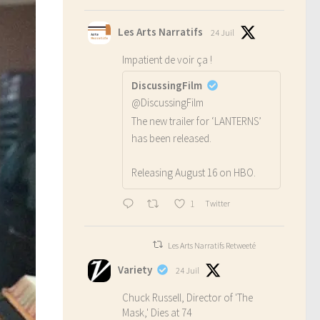
Les Arts Narratifs
24 Juil
Impatient de voir ça !
DiscussingFilm
@DiscussingFilm
The new trailer for ‘LANTERNS’
has been released.
Releasing August 16 on HBO.
1
Twitter
Les Arts Narratifs Retweeté
Variety
24 Juil
Chuck Russell, Director of 'The
Mask,' Dies at 74