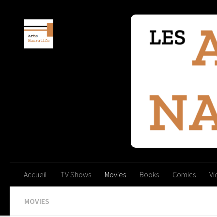
Skip to content
Accueil
TV Shows
Movies
Books
Comics
V
MOVIES