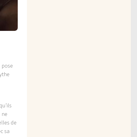
e pose
mythe
qu’ils
n ne
elles de
ec sa