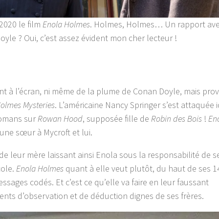
2020 le film
Enola Holmes
. Holmes, Holmes… Un rapport ave
oyle ? Oui, c’est assez évident mon cher lecteur !
ent à l’écran, ni même de la plume de Conan Doyle, mais prov
olmes Mysteries
. L’américaine Nancy Springer s’est attaquée i
romans sur
Rowan Hood
, supposée fille de
Robin des Bois
!
En
eune sœur à Mycroft et lui.
e leur mère laissant ainsi Enola sous la responsabilité de s
cole.
Enola Holmes
quant à elle veut plutôt, du haut de ses 1
essages codés. Et c’est ce qu’elle va faire en leur faussant
nts d’observation et de déduction dignes de ses frères.