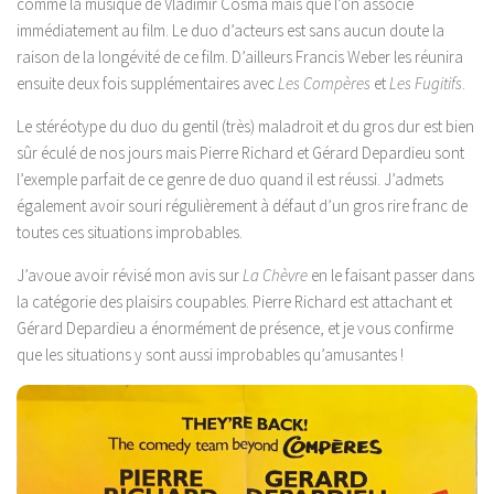
comme la musique de Vladimir Cosma mais que l’on associe
immédiatement au film. Le duo d’acteurs est sans aucun doute la
raison de la longévité de ce film. D’ailleurs Francis Weber les réunira
ensuite deux fois supplémentaires avec
Les Compères
et
Les Fugitifs
.
Le stéréotype du duo du gentil (très) maladroit et du gros dur est bien
sûr éculé de nos jours mais Pierre Richard et Gérard Depardieu sont
l’exemple parfait de ce genre de duo quand il est réussi. J’admets
également avoir souri régulièrement à défaut d’un gros rire franc de
toutes ces situations improbables.
J’avoue avoir révisé mon avis sur
La Chèvre
en le faisant passer dans
la catégorie des plaisirs coupables. Pierre Richard est attachant et
Gérard Depardieu a énormément de présence, et je vous confirme
que les situations y sont aussi improbables qu’amusantes !