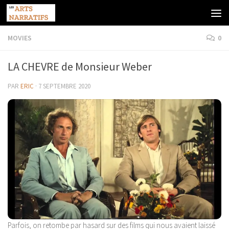
Skip to content
MOVIES
0
LA CHEVRE de Monsieur Weber
PAR
ERIC
·
7 SEPTEMBRE 2020
Parfois, on retombe par hasard sur des films qui nous avaient laissé