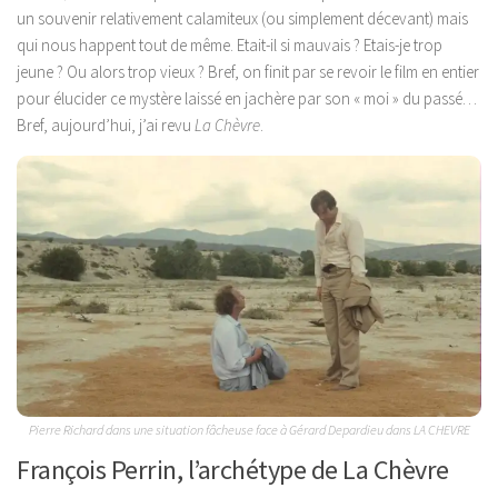
un souvenir relativement calamiteux (ou simplement décevant) mais
qui nous happent tout de même. Etait-il si mauvais ? Etais-je trop
jeune ? Ou alors trop vieux ? Bref, on finit par se revoir le film en entier
pour élucider ce mystère laissé en jachère par son « moi » du passé…
Bref, aujourd’hui, j’ai revu
La Chèvre
.
Pierre Richard dans une situation fâcheuse face à Gérard Depardieu dans LA CHEVRE
François Perrin, l’archétype de La Chèvre