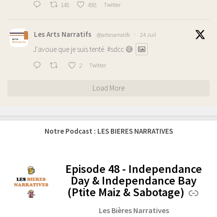
148
498
Twitter
Les Arts Narratifs
@artsnarratifs
·
24 Juil
J'avoue que je suis tenté.
#sdcc
😅
2
Twitter
Load More
Notre Podcast : LES BIERES NARRATIVES
Episode 48 - Independance
-
Day & Independance Bay
(Ptite Maiz & Sabotage)
Les Bières Narratives