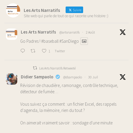
Les Arts Narratifs
Suivre
Site web qui parle de tout ce qui raconte une histoire :)
Les Arts Narratifs
@artsnarratifs
·
2 Août
Go Padres !
#baseball
#SanDiego
1
Twitter
Les Arts Narratifs Retweeté
Didier Sampaolo
@dsampaolo
·
30 Juil
Révision de chaudière, ramonage, contrôle technique,
détecteur de fumée…
Vous suivez ça comment : un fichier Excel, des rappels
d'agenda, la mémoire, rien du tout ?
On aimerait vraiment savoir : sondage d'une minute