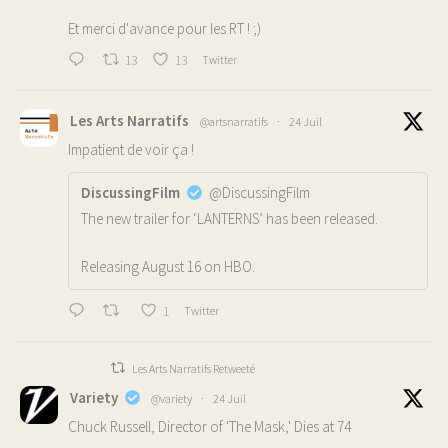
Et merci d'avance pour les RT ! ;)
13
13
Twitter
Les Arts Narratifs
@artsnarratifs
·
24 Juil
Impatient de voir ça !
DiscussingFilm
@DiscussingFilm
The new trailer for ‘LANTERNS’ has been released.
Releasing August 16 on HBO.
1
Twitter
Les Arts Narratifs Retweeté
Variety
@variety
·
24 Juil
Chuck Russell, Director of 'The Mask,' Dies at 74