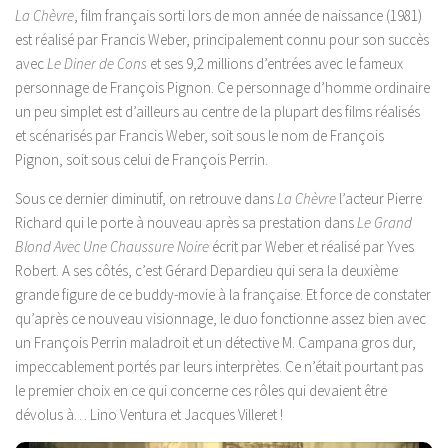
La Chèvre
, film français sorti lors de mon année de naissance (1981)
est réalisé par Francis Weber, principalement connu pour son succès
avec
Le Diner de Cons
et ses 9,2 millions d’entrées avec le fameux
personnage de François Pignon. Ce personnage d’homme ordinaire
un peu simplet est d’ailleurs au centre de la plupart des films réalisés
et scénarisés par Francis Weber, soit sous le nom de François
Pignon, soit sous celui de François Perrin.
Sous ce dernier diminutif, on retrouve dans
La Chèvre
l’acteur Pierre
Richard qui le porte à nouveau après sa prestation dans
Le Grand
Blond Avec Une Chaussure Noire
écrit par Weber et réalisé par Yves
Robert. A ses côtés, c’est Gérard Depardieu qui sera la deuxième
grande figure de ce buddy-movie à la française. Et force de constater
qu’après ce nouveau visionnage, le duo fonctionne assez bien avec
un François Perrin maladroit et un détective M. Campana gros dur,
impeccablement portés par leurs interprètes. Ce n’était pourtant pas
le premier choix en ce qui concerne ces rôles qui devaient être
dévolus à… Lino Ventura et Jacques Villeret !