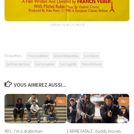
L’affiche US de LA CHEVRE
Étiquettes :
Francis Weber
Gérard Depardieu
La Chèvre
Le Diner de Cons
Les Compères
Les Fugitifs
Pierre Richard
VOUS AIMEREZ AUSSI...
0
0
90’s : I’m a skate-man
L’ARME FATALE : buddy movies