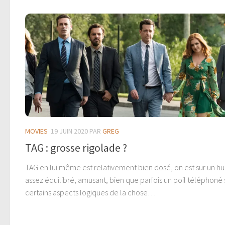
MOVIES
19 JUIN 2020
PAR
GREG
TAG : grosse rigolade ?
TAG en lui même est relativement bien dosé, on est sur un 
assez équilibré, amusant, bien que parfois un poil téléphoné 
certains aspects logiques de la chose…