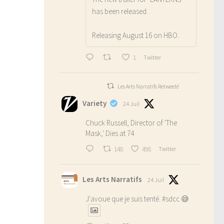
has been released.
Releasing August 16 on HBO.
1
Twitter
Les Arts Narratifs Retweeté
Variety
24 Juil
Chuck Russell, Director of 'The
Mask,' Dies at 74
148
498
Twitter
Les Arts Narratifs
24 Juil
J'avoue que je suis tenté.
#sdcc
😅