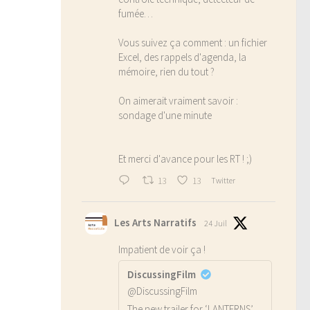
fumée…
Vous suivez ça comment : un fichier
Excel, des rappels d'agenda, la
mémoire, rien du tout ?
On aimerait vraiment savoir :
sondage d'une minute
Et merci d'avance pour les RT ! ;)
13
13
Twitter
Les Arts Narratifs
24 Juil
Impatient de voir ça !
DiscussingFilm
@DiscussingFilm
The new trailer for ‘LANTERNS’