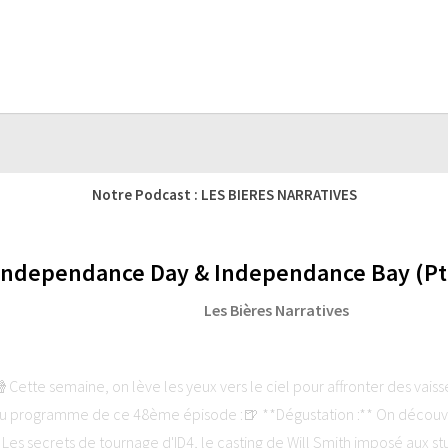
Notre Podcast : LES BIERES NARRATIVES
 Independance Day & Independance Bay (Pti
Les Bières Narratives
ette semaine, on lève les yeux vers le ciel pour affronter des vais
 programme de ce 48ème épisode :🍺 **Dégustation :** On découvre 
* Les secrets de tournage d'ID4, le casting de Will Smith imposé aux stu