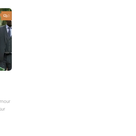
0
humour
sur