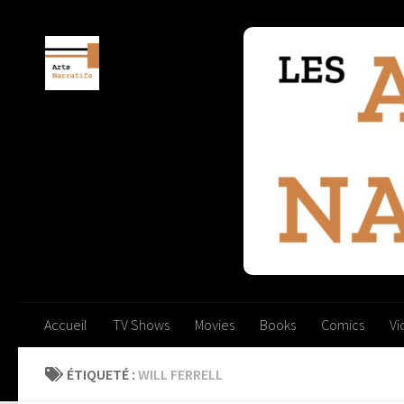
Skip to content
Accueil
TV Shows
Movies
Books
Comics
V
ÉTIQUETÉ :
WILL FERRELL