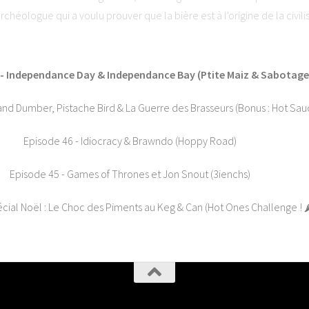
archéologue qui a voulu prouver que la bière est à l'origine de la civil
Arts Narratifs : www.lesartsnarratifs.com⭐ Soutenez-nous et laissez 
ha. Visitez ausha.co/politique-de-confidentialite pour plus d'informati
 - Independance Day & Independance Bay (Ptite Maiz & Sabotage
nd Dumber, Pistache Bird & La Guerre des Brasseurs (Bonus : Hot Sauc
Episode 46 - Idiocracy & Brawndo (Hoppy Road)
Episode 45 - Games of Thrones et Jon Snout (3ienchs)
ial Noël : Le Choc des Piments au Keg & Can (Hot Ones Challenge ! 🌶