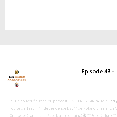
Episode 48 -
-
Oh ! Un nouvel épisode du podcast LES BIÈRES NARRATIVES ! 🍻🍿C
culte de 1996 : **Independence Day** de Roland Emmerich.Au
Craftbeer (Tarn) et La P'tite Maiz' (Touraine).🎬 **Pop-Culture :*