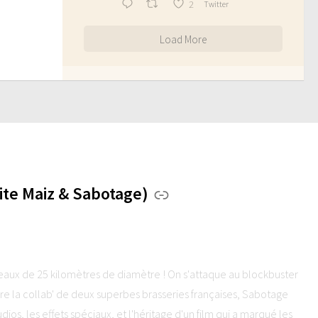
2
Twitter
Load More
te Maiz & Sabotage)
seaux de 25 kilomètres de diamètre ! On s'attaque au blockbuster
la collab' de deux superbes brasseries françaises, Sabotage
dios, les effets spéciaux, et l'héritage d'un film qui a marqué les