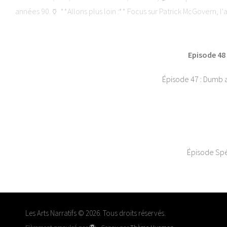
années 90.🏺 **Allons plus loin :** Focus sur Patrick McGovern, l'
le podcast :🌐 The Beer Lantern : www.thebeerlantern.com🌐 Les 
Aus
Episode 48
Épisode 47 : Dumb a
Épisode Spéc
Les Arts Narratifs © 2026. Tous droits réservés.