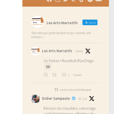
Les Arts Narratifs
Suivre
Site web qui parle de tout ce qui raconte une
histoire :)
Les Arts Narratifs
2 Août
Go Padres !
#baseball
#SanDiego
1
Twitter
Les Arts Narratifs Retweeté
Didier Sampaolo
30 Juil
Révision de chaudière, ramonage,
contrôle technique, détecteur de