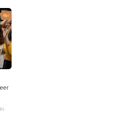
0
eer
rès