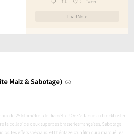
2
Twitter
Load More
te Maiz & Sabotage)
seaux de 25 kilomètres de diamètre ! On s'attaque au blockbuster
la collab' de deux superbes brasseries françaises, Sabotage
dios, les effets spéciaux, et l'héritage d'un film qui a marqué les