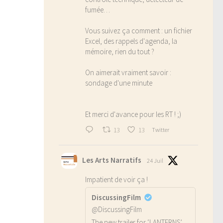
fumée…
Vous suivez ça comment : un fichier
Excel, des rappels d'agenda, la
mémoire, rien du tout ?
On aimerait vraiment savoir :
sondage d'une minute
Et merci d'avance pour les RT ! ;)
13
13
Twitter
Les Arts Narratifs
24 Juil
Impatient de voir ça !
DiscussingFilm
@DiscussingFilm
The new trailer for ‘LANTERNS’