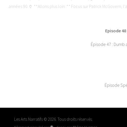
années 90.🏺 **Allons plus loin :** Focus sur Patrick McGovern, l'
le podcast :🌐 The Beer Lantern : www.thebeerlantern.com🌐 Les 
Aus
Episode 48
Épisode 47 : Dumb a
Épisode Spéc
Les Arts Narratifs © 2026. Tous droits réservés.