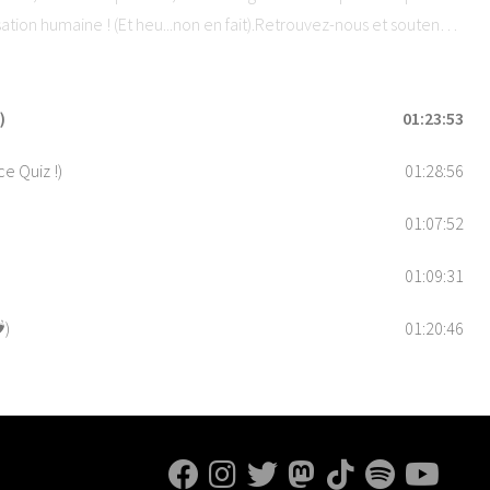
isation humaine ! (Et heu...non en fait).Retrouvez-nous et soutenez
5 étoiles sur vos applications de podcast préférées !Hébergé par
ons.
)
01:23:53
e Quiz !)
01:28:56
01:07:52
01:09:31
️)
01:20:46