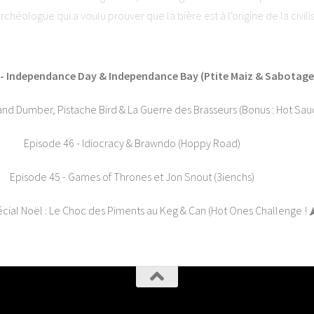
archéologue qui a voulu prouver que la bière est à l'origine de la civil
Arts Narratifs : www.lesartsnarratifs.com⭐ Soutenez-nous et laissez 
ha. Visitez ausha.co/politique-de-confidentialite pour plus d'informati
 - Independance Day & Independance Bay (Ptite Maiz & Sabotage
nd Dumber, Pistache Bird & La Guerre des Brasseurs (Bonus : Hot Sauc
Episode 46 - Idiocracy & Brawndo (Hoppy Road)
Episode 45 - Games of Thrones et Jon Snout (3ienchs)
ial Noël : Le Choc des Piments au Keg & Can (Hot Ones Challenge ! 🌶