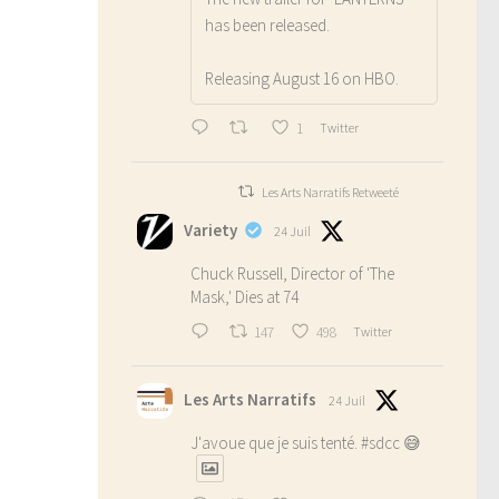
has been released.
Releasing August 16 on HBO.
1
Twitter
Les Arts Narratifs Retweeté
Variety
24 Juil
Chuck Russell, Director of 'The
Mask,' Dies at 74
147
498
Twitter
Les Arts Narratifs
24 Juil
J'avoue que je suis tenté.
#sdcc
😅