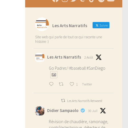
Les Arts Narratifs
Suivre
Site web qui parle de tout ce qui raconte une
histoire :)
Les Arts Narratifs
2 Août
Go Padres !
#baseball
#SanDiego
1
Twitter
Les Arts Narratifs Retweeté
Didier Sampaolo
30 Juil
Révision de chaudière, ramonage,
contrôle technique, détecteur de