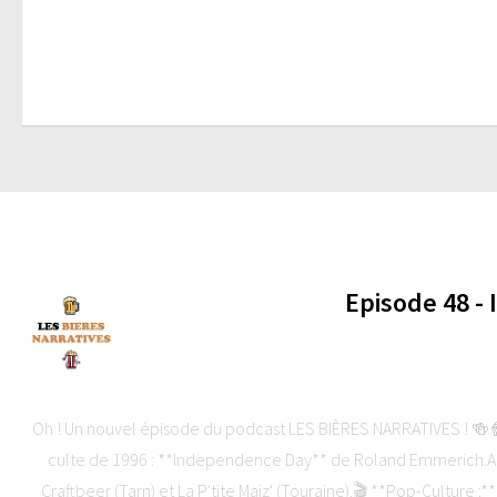
Episode 48 -
-
Oh ! Un nouvel épisode du podcast LES BIÈRES NARRATIVES ! 🍻🍿C
culte de 1996 : **Independence Day** de Roland Emmerich.Au
Craftbeer (Tarn) et La P'tite Maiz' (Touraine).🎬 **Pop-Culture :*