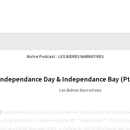
Notre Podcast : LES BIERES NARRATIVES
 Independance Day & Independance Bay (Pti
Les Bières Narratives
ette semaine, on lève les yeux vers le ciel pour affronter des vais
 programme de ce 48ème épisode :🍺 **Dégustation :** On découvre 
* Les secrets de tournage d'ID4, le casting de Will Smith imposé aux stu