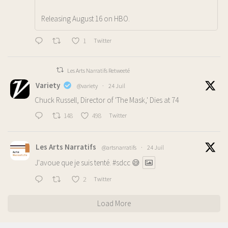
Releasing August 16 on HBO.
1
Twitter
Les Arts Narratifs Retweeté
Variety
@variety
·
24 Juil
Chuck Russell, Director of 'The Mask,' Dies at 74
148
498
Twitter
Les Arts Narratifs
@artsnarratifs
·
24 Juil
J'avoue que je suis tenté.
#sdcc
😅
2
Twitter
Load More