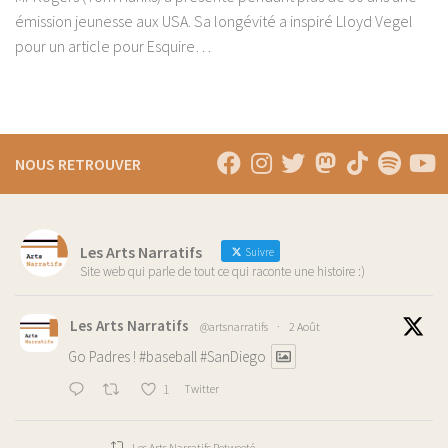
émission jeunesse aux USA. Sa longévité a inspiré Lloyd Vegel
pour un article pour Esquire…
NOUS RETROUVER
Les Arts Narratifs
Suivre
Site web qui parle de tout ce qui raconte une histoire :)
Les Arts Narratifs
@artsnarratifs
·
2 Août
Go Padres !
#baseball
#SanDiego
1
Twitter
Les Arts Narratifs Retweeté