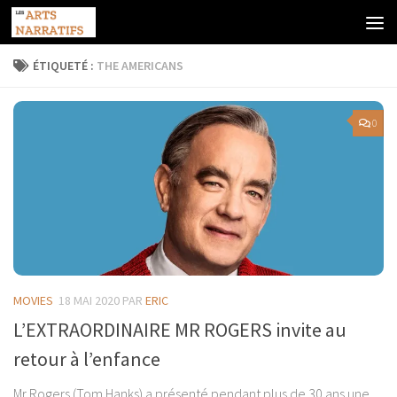
Skip to content
ÉTIQUETÉ :
THE AMERICANS
0
MOVIES
18 MAI 2020
PAR
ERIC
L’EXTRAORDINAIRE MR ROGERS invite au
retour à l’enfance
Mr Rogers (Tom Hanks) a présenté pendant plus de 30 ans une