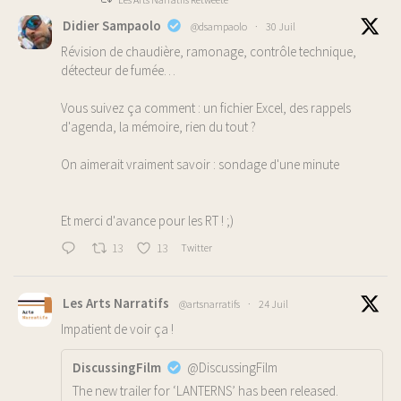
Didier Sampaolo
@dsampaolo
·
30 Juil
Révision de chaudière, ramonage, contrôle technique,
détecteur de fumée…
Vous suivez ça comment : un fichier Excel, des rappels
d'agenda, la mémoire, rien du tout ?
On aimerait vraiment savoir : sondage d'une minute
Et merci d'avance pour les RT ! ;)
13
13
Twitter
Les Arts Narratifs
@artsnarratifs
·
24 Juil
Impatient de voir ça !
DiscussingFilm
@DiscussingFilm
The new trailer for ‘LANTERNS’ has been released.