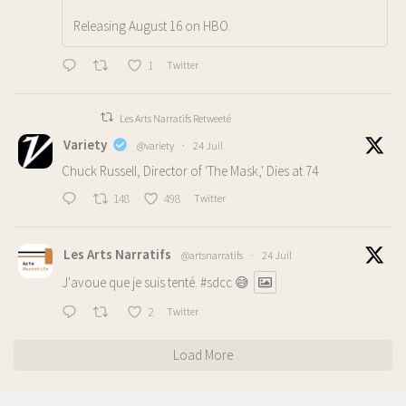
Releasing August 16 on HBO.
1
Twitter
Les Arts Narratifs Retweeté
Variety
@variety
·
24 Juil
Chuck Russell, Director of 'The Mask,' Dies at 74
148
498
Twitter
Les Arts Narratifs
@artsnarratifs
·
24 Juil
J'avoue que je suis tenté.
#sdcc
😅
2
Twitter
Load More