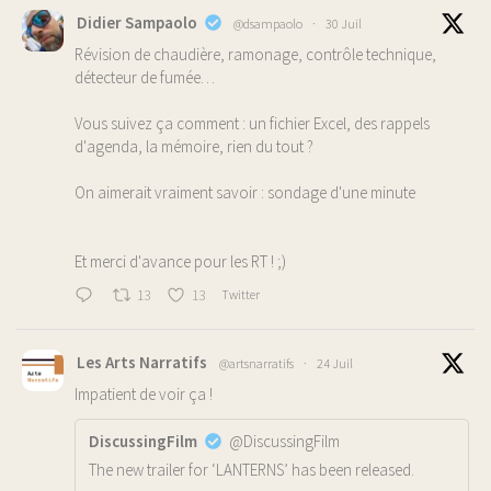
Didier Sampaolo
@dsampaolo
·
30 Juil
Révision de chaudière, ramonage, contrôle technique,
détecteur de fumée…
Vous suivez ça comment : un fichier Excel, des rappels
d'agenda, la mémoire, rien du tout ?
On aimerait vraiment savoir : sondage d'une minute
Et merci d'avance pour les RT ! ;)
13
13
Twitter
Les Arts Narratifs
@artsnarratifs
·
24 Juil
Impatient de voir ça !
DiscussingFilm
@DiscussingFilm
The new trailer for ‘LANTERNS’ has been released.