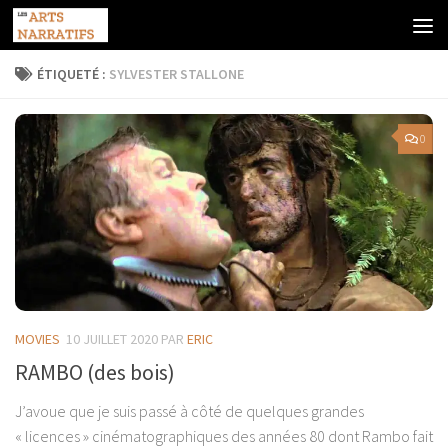
Skip to content
ÉTIQUETÉ :
SYLVESTER STALLONE
0
MOVIES
10 JUILLET 2020
PAR
ERIC
RAMBO (des bois)
J’avoue que je suis passé à côté de quelques grandes
« licences » cinématographiques des années 80 dont Rambo fait