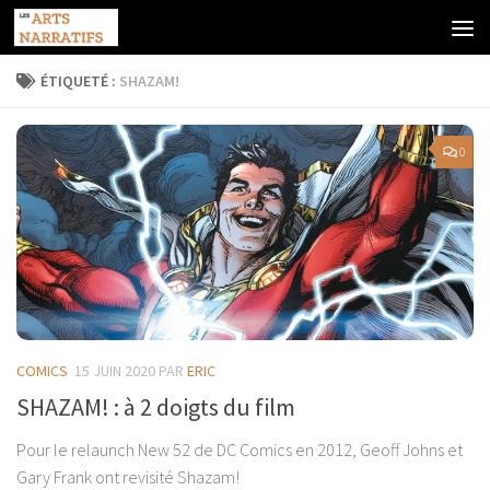
Skip to content
ÉTIQUETÉ :
SHAZAM!
0
COMICS
15 JUIN 2020
PAR
ERIC
SHAZAM! : à 2 doigts du film
Pour le relaunch New 52 de DC Comics en 2012, Geoff Johns et
Gary Frank ont revisité Shazam!