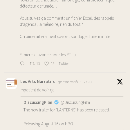
détecteur de fumée…
Vous suivez ça comment : un fichier Excel, des rappels
d'agenda, la mémoire, rien du tout ?
On aimerait vraiment savoir : sondage d'une minute
Et merci d'avance pour les RT ! ;)
13
13
Twitter
Les Arts Narratifs
@artsnarratifs
·
24 Juil
Impatient de voir ça !
DiscussingFilm
@DiscussingFilm
The new trailer for ‘LANTERNS’ has been released.
Releasing August 16 on HBO.