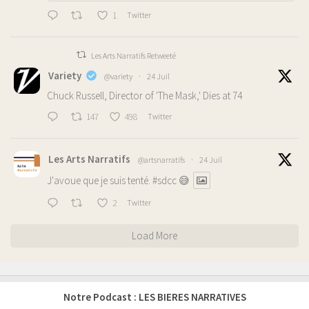
1
Twitter
Les Arts Narratifs Retweeté
Variety
@variety
·
24 Juil
Chuck Russell, Director of 'The Mask,' Dies at 74
147
498
Twitter
Les Arts Narratifs
@artsnarratifs
·
24 Juil
J'avoue que je suis tenté.
#sdcc
😅
2
Twitter
Load More
Notre Podcast : LES BIERES NARRATIVES