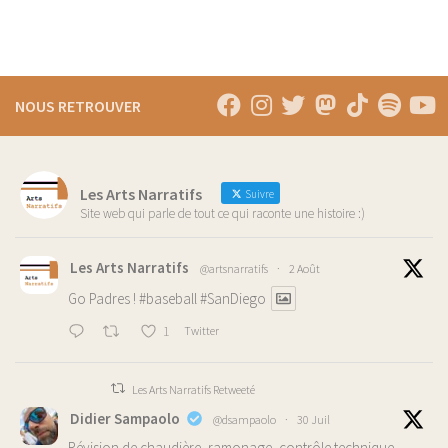
NOUS RETROUVER
Les Arts Narratifs
Suivre
Site web qui parle de tout ce qui raconte une histoire :)
Les Arts Narratifs
@artsnarratifs
·
2 Août
Go Padres !
#baseball
#SanDiego
1
Twitter
Les Arts Narratifs Retweeté
Didier Sampaolo
@dsampaolo
·
30 Juil
Révision de chaudière, ramonage, contrôle technique,