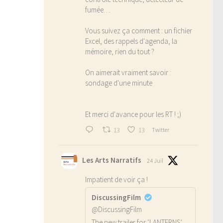
fumée…
Vous suivez ça comment : un fichier
Excel, des rappels d'agenda, la
mémoire, rien du tout ?
On aimerait vraiment savoir :
sondage d'une minute
Et merci d'avance pour les RT ! ;)
13
13
Twitter
Les Arts Narratifs
24 Juil
Impatient de voir ça !
DiscussingFilm
@DiscussingFilm
The new trailer for ‘LANTERNS’