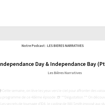
Notre Podcast : LES BIERES NARRATIVES
 Independance Day & Independance Bay (Pti
Les Bières Narratives
ette semaine, on lève les yeux vers le ciel pour affronter des vais
 programme de ce 48ème épisode :🍺 **Dégustation :** On découvre 
* Les secrets de tournage d'ID4, le casting de Will Smith imposé aux stu