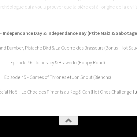
archéologue qui a voulu prouver que la bière est à l'origine de la civil
Arts Narratifs : www.lesartsnarratifs.com⭐ Soutenez-nous et laissez 
ha. Visitez ausha.co/politique-de-confidentialite pour plus d'informati
 - Independance Day & Independance Bay (Ptite Maiz & Sabotage
nd Dumber, Pistache Bird & La Guerre des Brasseurs (Bonus : Hot Sauc
Episode 46 - Idiocracy & Brawndo (Hoppy Road)
Episode 45 - Games of Thrones et Jon Snout (3ienchs)
ial Noël : Le Choc des Piments au Keg & Can (Hot Ones Challenge ! 🌶