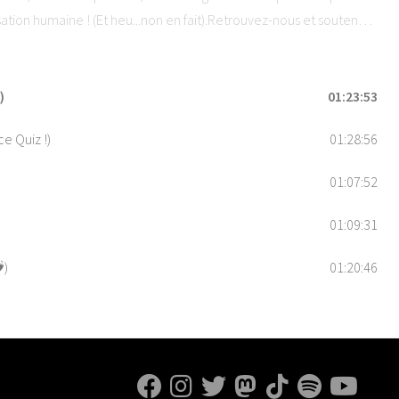
isation humaine ! (Et heu...non en fait).Retrouvez-nous et soutenez
5 étoiles sur vos applications de podcast préférées !Hébergé par
ons.
)
01:23:53
e Quiz !)
01:28:56
01:07:52
01:09:31
️)
01:20:46