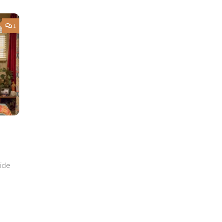
1
lide