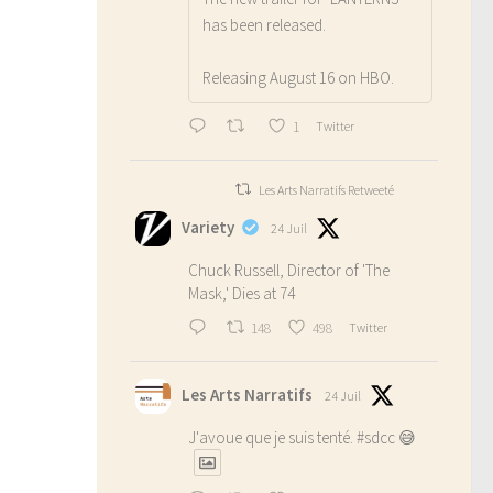
has been released.
Releasing August 16 on HBO.
1
Twitter
Les Arts Narratifs Retweeté
Variety
24 Juil
Chuck Russell, Director of 'The
Mask,' Dies at 74
148
498
Twitter
Les Arts Narratifs
24 Juil
J'avoue que je suis tenté.
#sdcc
😅