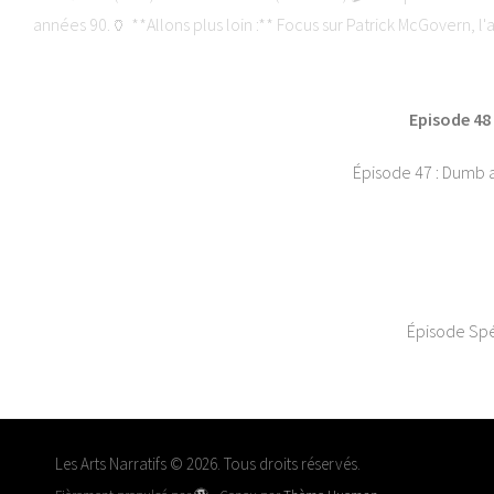
années 90.🏺 **Allons plus loin :** Focus sur Patrick McGovern, l'
le podcast :🌐 The Beer Lantern : www.thebeerlantern.com🌐 Les 
Aus
Episode 48
Épisode 47 : Dumb a
Épisode Spéc
Les Arts Narratifs © 2026. Tous droits réservés.