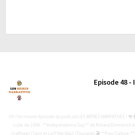
Episode 48 -
-
Oh ! Un nouvel épisode du podcast LES BIÈRES NARRATIVES ! 🍻🍿C
culte de 1996 : **Independence Day** de Roland Emmerich.Au
Craftbeer (Tarn) et La P'tite Maiz' (Touraine).🎬 **Pop-Culture :*