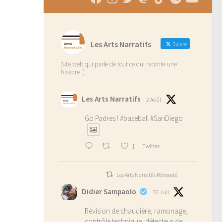
Les Arts Narratifs
Suivre
Site web qui parle de tout ce qui raconte une
histoire :)
Les Arts Narratifs
2 Août
Go Padres !
#baseball
#SanDiego
1
Twitter
Les Arts Narratifs Retweeté
Didier Sampaolo
30 Juil
Révision de chaudière, ramonage,
contrôle technique, détecteur de