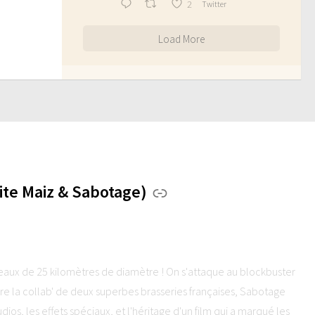
2
Twitter
Load More
te Maiz & Sabotage)
seaux de 25 kilomètres de diamètre ! On s'attaque au blockbuster
la collab' de deux superbes brasseries françaises, Sabotage
dios, les effets spéciaux, et l'héritage d'un film qui a marqué les