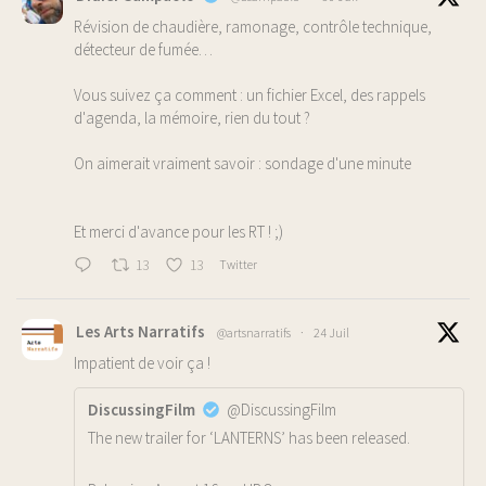
Révision de chaudière, ramonage, contrôle technique,
détecteur de fumée…
Vous suivez ça comment : un fichier Excel, des rappels
d'agenda, la mémoire, rien du tout ?
On aimerait vraiment savoir : sondage d'une minute
Et merci d'avance pour les RT ! ;)
13
13
Twitter
Les Arts Narratifs
@artsnarratifs
·
24 Juil
Impatient de voir ça !
DiscussingFilm
@DiscussingFilm
The new trailer for ‘LANTERNS’ has been released.