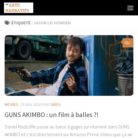
Skip to content
ÉTIQUETÉ :
JASON LEI HOWDEN
0
MOVIES
25 MAI 2020
PAR
GREG
GUNS AKIMBO : un film à balles ?!
Daniel Radcliffe passe au tueur à gages survitaminé dans GUNS
AKIMBO et c’est directement sur Amazon Prime Video que ça se