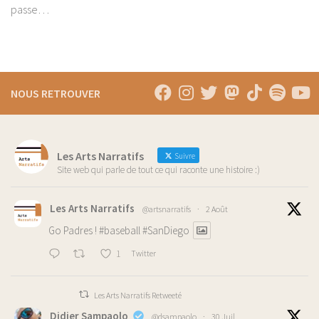
passe…
NOUS RETROUVER
Les Arts Narratifs
Suivre
Site web qui parle de tout ce qui raconte une histoire :)
Les Arts Narratifs
@artsnarratifs
·
2 Août
Go Padres !
#baseball
#SanDiego
1
Twitter
Les Arts Narratifs Retweeté
Didier Sampaolo
@dsampaolo
·
30 Juil