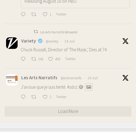
Releasing August 16 on HBO.
1
Twitter
Les Arts Narratifs Retweeté
Variety
@variety
·
24 Juil
Chuck Russell, Director of 'The Mask,' Dies at 74
148
498
Twitter
Les Arts Narratifs
@artsnarratifs
·
24 Juil
J'avoue que je suis tenté.
#sdcc
😅
2
Twitter
Load More