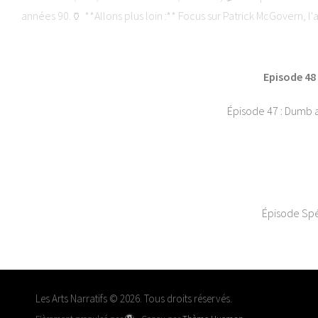
années 90.🏺 **Allons plus loin :** Focus sur Patrick McGovern, l'
le podcast :🌐 The Beer Lantern : www.thebeerlantern.com🌐 Les 
Aus
Episode 48
Épisode 47 : Dumb a
Épisode Spéc
Les Arts Narratifs © 2026. Tous droits réservés.