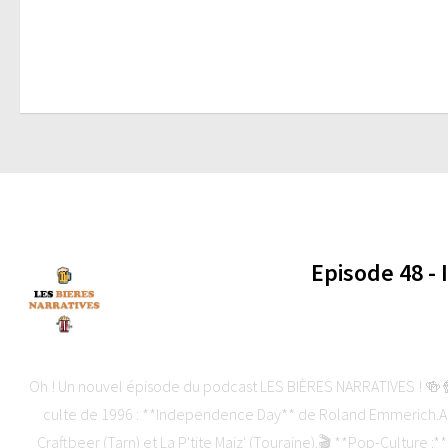
Episode 48 -
-
Oh ! Un nouvel épisode du podcast LES BIÈRES NARRATIVES ! 🍻🍿C
culte de 1996 : **Independence Day** de Roland Emmerich.Au
Craftbeer (Tarn) et La P'tite Maiz' (Touraine).🎬 **Pop-Culture :*