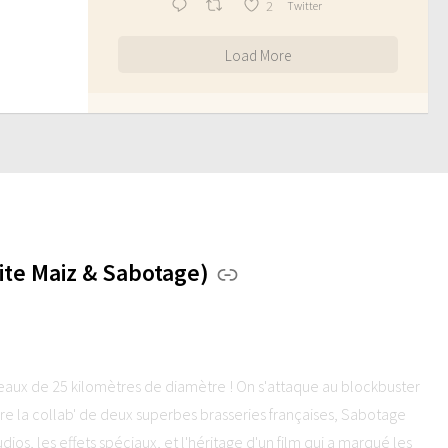
2
Twitter
Load More
te Maiz & Sabotage)
seaux de 25 kilomètres de diamètre ! On s'attaque au blockbuster
la collab' de deux superbes brasseries françaises, Sabotage
dios, les effets spéciaux, et l'héritage d'un film qui a marqué les