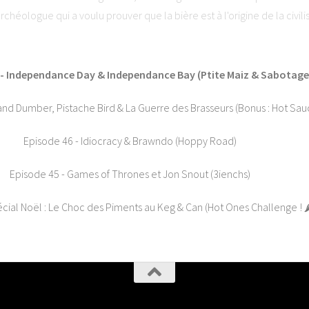
archéologue qui a voulu prouver que la bière est à l'origine de la civil
Arts Narratifs : www.lesartsnarratifs.com⭐ Soutenez-nous et laissez 
ha. Visitez ausha.co/politique-de-confidentialite pour plus d'informati
 - Independance Day & Independance Bay (Ptite Maiz & Sabotage
nd Dumber, Pistache Bird & La Guerre des Brasseurs (Bonus : Hot Sauc
Episode 46 - Idiocracy & Brawndo (Hoppy Road)
Episode 45 - Games of Thrones et Jon Snout (3ienchs)
ial Noël : Le Choc des Piments au Keg & Can (Hot Ones Challenge ! 🌶