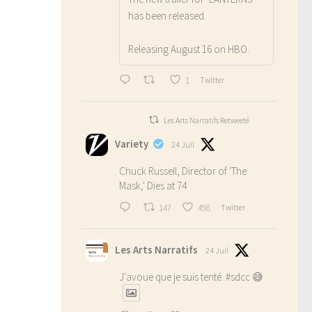
has been released.
Releasing August 16 on HBO.
1
Twitter
Les Arts Narratifs Retweeté
Variety
24 Juil
Chuck Russell, Director of 'The
Mask,' Dies at 74
147
498
Twitter
Les Arts Narratifs
24 Juil
J'avoue que je suis tenté.
#sdcc
😅