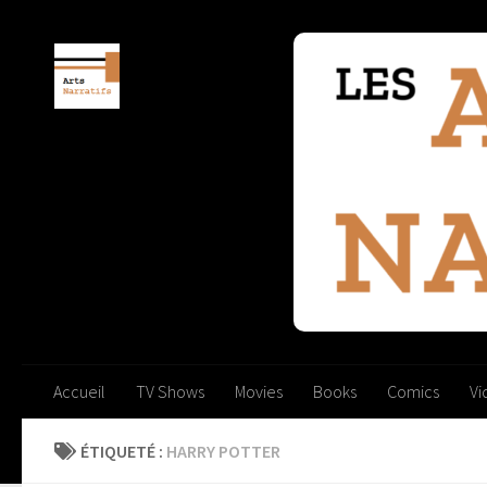
Skip to content
Accueil
TV Shows
Movies
Books
Comics
V
ÉTIQUETÉ :
HARRY POTTER