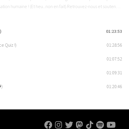
isation humaine ! (Et heu...non en fait).Retrouvez-nous et soutenez
5 étoiles sur vos applications de podcast préférées !Hébergé par
ons.
)
01:23:53
e Quiz !)
01:28:56
01:07:52
01:09:31
️)
01:20:46