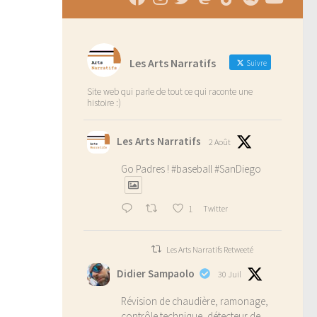
Les Arts Narratifs
Suivre
Site web qui parle de tout ce qui raconte une
histoire :)
Les Arts Narratifs
2 Août
Go Padres !
#baseball
#SanDiego
1
Twitter
Les Arts Narratifs Retweeté
Didier Sampaolo
30 Juil
Révision de chaudière, ramonage,
contrôle technique, détecteur de