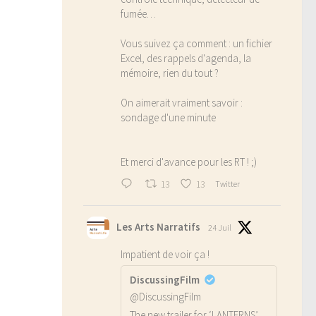
fumée…
Vous suivez ça comment : un fichier
Excel, des rappels d'agenda, la
mémoire, rien du tout ?
On aimerait vraiment savoir :
sondage d'une minute
Et merci d'avance pour les RT ! ;)
13
13
Twitter
Les Arts Narratifs
24 Juil
Impatient de voir ça !
DiscussingFilm
@DiscussingFilm
The new trailer for ‘LANTERNS’