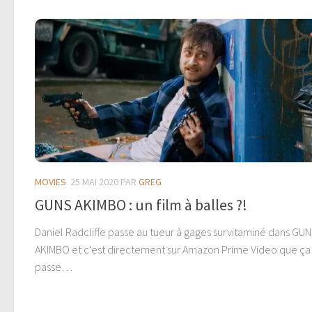
MOVIES
25 MAI 2020
PAR
GREG
GUNS AKIMBO : un film à balles ?!
Daniel Radcliffe passe au tueur à gages survitaminé dans GU
AKIMBO et c’est directement sur Amazon Prime Video que ça
passe…