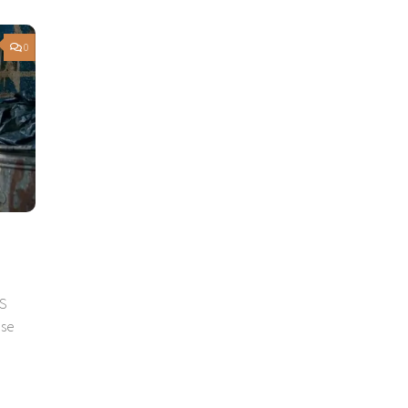
0
NS
 se