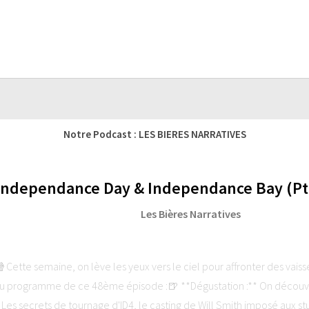
Notre Podcast : LES BIERES NARRATIVES
 Independance Day & Independance Bay (Pti
Les Bières Narratives
ette semaine, on lève les yeux vers le ciel pour affronter des vais
 programme de ce 48ème épisode :🍺 **Dégustation :** On découvre 
* Les secrets de tournage d'ID4, le casting de Will Smith imposé aux stu