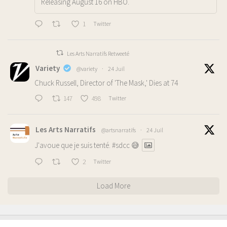
Releasing August 16 on HBO.
1
Twitter
Les Arts Narratifs Retweeté
Variety
@variety
·
24 Juil
Chuck Russell, Director of 'The Mask,' Dies at 74
147
498
Twitter
Les Arts Narratifs
@artsnarratifs
·
24 Juil
J'avoue que je suis tenté.
#sdcc
😅
2
Twitter
Load More