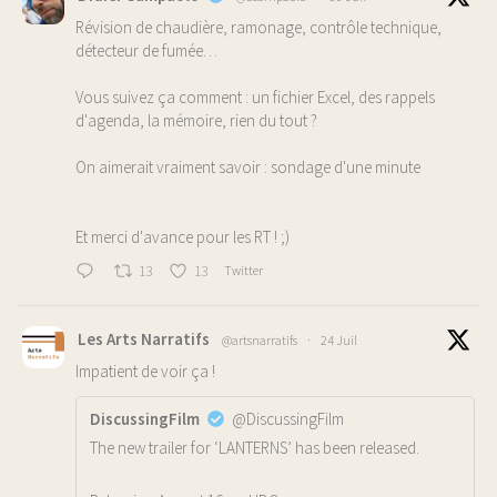
Révision de chaudière, ramonage, contrôle technique,
détecteur de fumée…
Vous suivez ça comment : un fichier Excel, des rappels
d'agenda, la mémoire, rien du tout ?
On aimerait vraiment savoir : sondage d'une minute
Et merci d'avance pour les RT ! ;)
13
13
Twitter
Les Arts Narratifs
@artsnarratifs
·
24 Juil
Impatient de voir ça !
DiscussingFilm
@DiscussingFilm
The new trailer for ‘LANTERNS’ has been released.