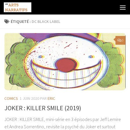
Skip to content
ÉTIQUETÉ :
DC BLACK LABEL
0
COMICS
1 JUIN 2020
PAR
ERIC
JOKER : KILLER SMILE (2019)
JOKER : KILLER SMILE, mini-série en 3 épisodes par Jeff Lemire
et Andrea Sorrentino, revisite la psyché du Joker et surtout