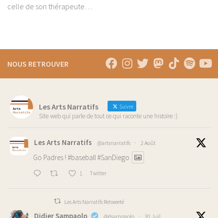
celle de son thérapeute…
NOUS RETROUVER
Les Arts Narratifs
Suivre
Site web qui parle de tout ce qui raconte une histoire :)
Les Arts Narratifs
@artsnarratifs
·
2 Août
Go Padres !
#baseball
#SanDiego
1
Twitter
Les Arts Narratifs Retweeté
Didier Sampaolo
@dsampaolo
·
30 Juil