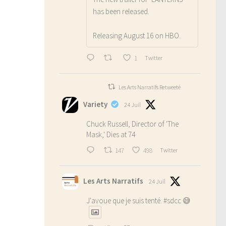
has been released.
Releasing August 16 on HBO.
1
Twitter
Les Arts Narratifs Retweeté
Variety
24 Juil
Chuck Russell, Director of 'The
Mask,' Dies at 74
147
498
Twitter
Les Arts Narratifs
24 Juil
J'avoue que je suis tenté.
#sdcc
😅