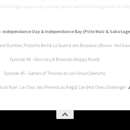
archéologue qui a voulu prouver que la bière est à l'origine de la civil
Arts Narratifs : www.lesartsnarratifs.com⭐ Soutenez-nous et laissez 
ha. Visitez ausha.co/politique-de-confidentialite pour plus d'informati
 - Independance Day & Independance Bay (Ptite Maiz & Sabotage
nd Dumber, Pistache Bird & La Guerre des Brasseurs (Bonus : Hot Sauc
Episode 46 - Idiocracy & Brawndo (Hoppy Road)
Episode 45 - Games of Thrones et Jon Snout (3ienchs)
ial Noël : Le Choc des Piments au Keg & Can (Hot Ones Challenge ! 🌶