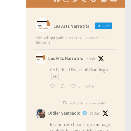
Les Arts Narratifs
Suivre
Site web qui parle de tout ce qui raconte une
histoire :)
Les Arts Narratifs
2 Août
Go Padres !
#baseball
#SanDiego
1
Twitter
Les Arts Narratifs Retweeté
Didier Sampaolo
30 Juil
Révision de chaudière, ramonage,
contrôle technique, détecteur de