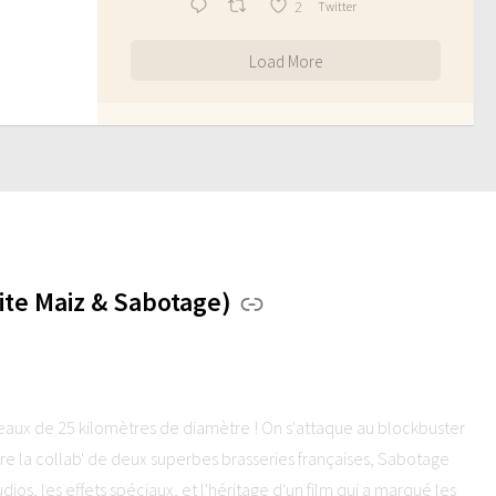
2
Twitter
Load More
te Maiz & Sabotage)
seaux de 25 kilomètres de diamètre ! On s'attaque au blockbuster
la collab' de deux superbes brasseries françaises, Sabotage
dios, les effets spéciaux, et l'héritage d'un film qui a marqué les