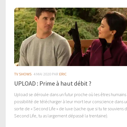
TV SHOWS
4 MAI 2020
PAR
ERIC
UPLOAD : Prime à haut débit ?
Upload se déroule dans un futur proche où les êtres humains 
possibilité de télécharger à leur mort leur conscience dans 
sorte de « Second Life » de luxe (sache que si tu te souviens 
Second Life, tu as largement dépassé la trentaine).