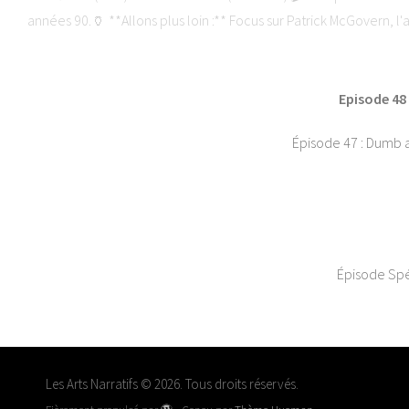
années 90.🏺 **Allons plus loin :** Focus sur Patrick McGovern, l'
le podcast :🌐 The Beer Lantern : www.thebeerlantern.com🌐 Les 
Aus
Episode 48
Épisode 47 : Dumb a
Épisode Spéc
Les Arts Narratifs © 2026. Tous droits réservés.