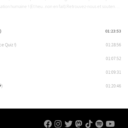
isation humaine ! (Et heu...non en fait).Retrouvez-nous et soutenez
5 étoiles sur vos applications de podcast préférées !Hébergé par
ons.
)
01:23:53
e Quiz !)
01:28:56
01:07:52
01:09:31
️)
01:20:46