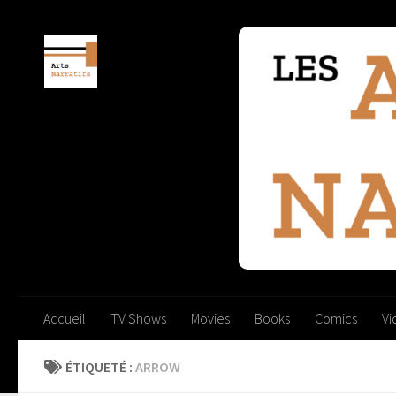
Skip to content
Accueil
TV Shows
Movies
Books
Comics
V
ÉTIQUETÉ :
ARROW