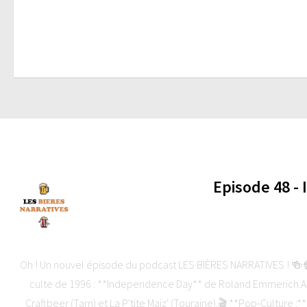
Episode 48 -
-
Oh ! Un nouvel épisode du podcast LES BIÈRES NARRATIVES ! 🍻🍿C
culte de 1996 : **Independence Day** de Roland Emmerich.Au
Craftbeer (Tarn) et La P'tite Maiz' (Touraine).🎬 **Pop-Culture :*