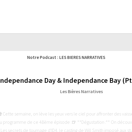
Notre Podcast : LES BIERES NARRATIVES
 Independance Day & Independance Bay (Pti
Les Bières Narratives
ette semaine, on lève les yeux vers le ciel pour affronter des vais
 programme de ce 48ème épisode :🍺 **Dégustation :** On découvre 
* Les secrets de tournage d'ID4, le casting de Will Smith imposé aux stu