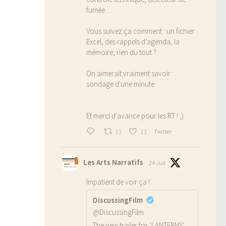
fumée…
Vous suivez ça comment : un fichier
Excel, des rappels d'agenda, la
mémoire, rien du tout ?
On aimerait vraiment savoir :
sondage d'une minute
Et merci d'avance pour les RT ! ;)
13
13
Twitter
Les Arts Narratifs
24 Juil
Impatient de voir ça !
DiscussingFilm
@DiscussingFilm
The new trailer for ‘LANTERNS’