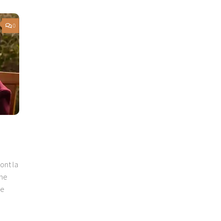
0
ont la
une
de