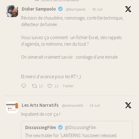
Didier Sampaolo
@dsampaolo
·
30 Juil
Révision de chaudière, ramonage, contrôle technique,
détecteur de fumée…
Vous suivez ça comment : un fichier Excel, des rappels
d'agenda, la mémoire, rien du tout ?
On aimerait vraiment savoir : sondage d'une minute
Et merci d'avance pour les RT ! ;)
13
13
Twitter
Les Arts Narratifs
@artsnarratifs
·
24 Juil
Impatient de voir ça !
DiscussingFilm
@DiscussingFilm
The new trailer for ‘LANTERNS’ has been released.