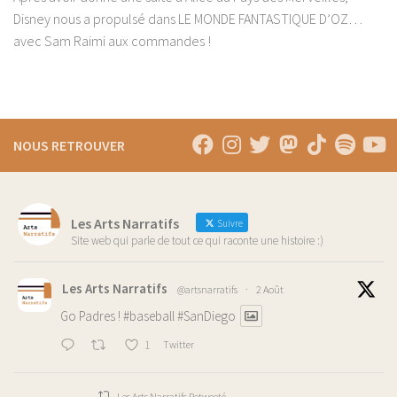
Disney nous a propulsé dans LE MONDE FANTASTIQUE D’OZ…
avec Sam Raimi aux commandes !
NOUS RETROUVER
Les Arts Narratifs
Suivre
Site web qui parle de tout ce qui raconte une histoire :)
Les Arts Narratifs
@artsnarratifs
·
2 Août
Go Padres !
#baseball
#SanDiego
1
Twitter
Les Arts Narratifs Retweeté