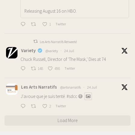
Releasing August 16 on HBO.
1
Twitter
Les Arts Narratifs Retweeté
Variety
@variety
·
24 Juil
Chuck Russell, Director of 'The Mask,' Dies at 74
148
498
Twitter
Les Arts Narratifs
@artsnarratifs
·
24 Juil
J'avoue que je suis tenté.
#sdcc
😅
2
Twitter
Load More