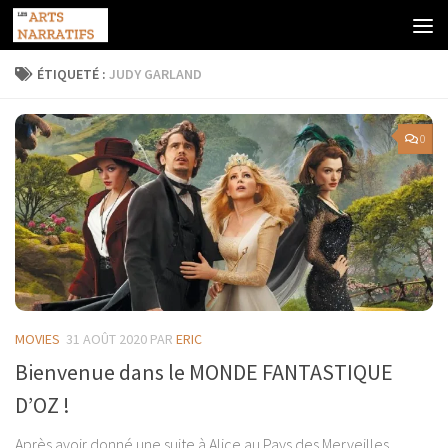
Skip to content
ÉTIQUETÉ :
JUDY GARLAND
0
MOVIES
31 AOÛT 2020
PAR
ERIC
Bienvenue dans le MONDE FANTASTIQUE
D’OZ !
Après avoir donné une suite à Alice au Pays des Merveilles,