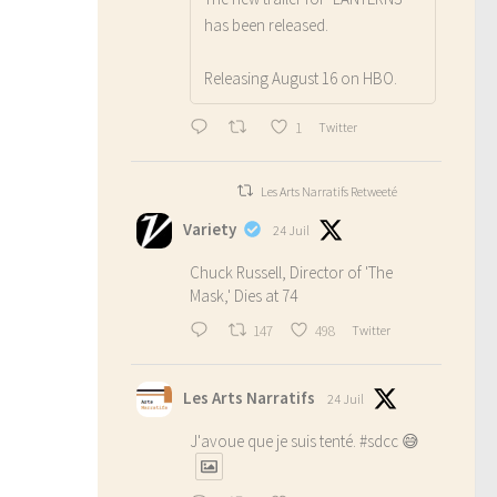
has been released.
Releasing August 16 on HBO.
1
Twitter
Les Arts Narratifs Retweeté
Variety
24 Juil
Chuck Russell, Director of 'The
Mask,' Dies at 74
147
498
Twitter
Les Arts Narratifs
24 Juil
J'avoue que je suis tenté.
#sdcc
😅