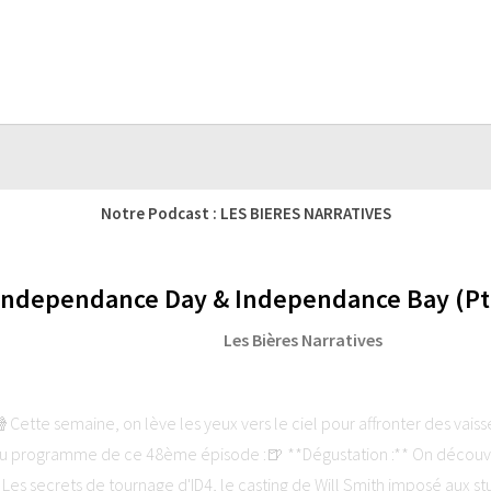
Notre Podcast : LES BIERES NARRATIVES
 Independance Day & Independance Bay (Pti
Les Bières Narratives
ette semaine, on lève les yeux vers le ciel pour affronter des vais
 programme de ce 48ème épisode :🍺 **Dégustation :** On découvre 
* Les secrets de tournage d'ID4, le casting de Will Smith imposé aux stu