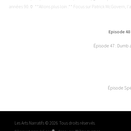
années 90.🏺 **Allons plus loin :** Focus sur Patrick McGovern, l'
le podcast :🌐 The Beer Lantern : www.thebeerlantern.com🌐 Les 
Aus
Episode 48
Épisode 47 : Dumb a
Épisode Spéc
Les Arts Narratifs © 2026. Tous droits réservés.