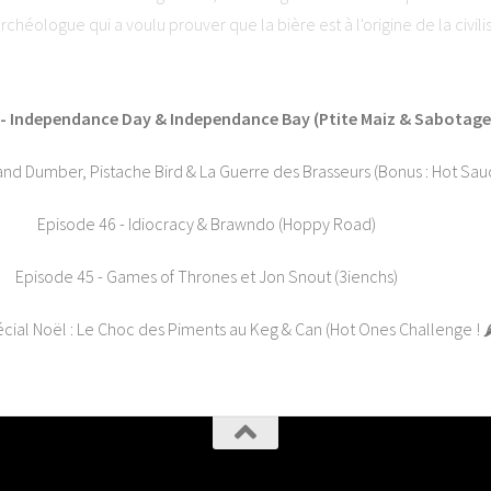
archéologue qui a voulu prouver que la bière est à l'origine de la civil
Arts Narratifs : www.lesartsnarratifs.com⭐ Soutenez-nous et laissez 
ha. Visitez ausha.co/politique-de-confidentialite pour plus d'informati
 - Independance Day & Independance Bay (Ptite Maiz & Sabotage
nd Dumber, Pistache Bird & La Guerre des Brasseurs (Bonus : Hot Sauc
Episode 46 - Idiocracy & Brawndo (Hoppy Road)
Episode 45 - Games of Thrones et Jon Snout (3ienchs)
ial Noël : Le Choc des Piments au Keg & Can (Hot Ones Challenge ! 🌶