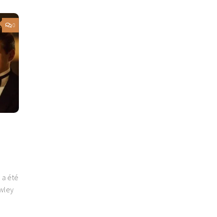
0
 a été
awley