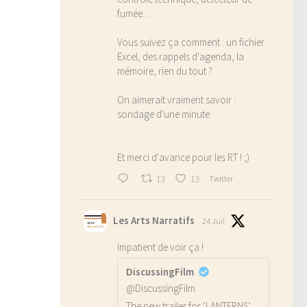
fumée…
Vous suivez ça comment : un fichier
Excel, des rappels d'agenda, la
mémoire, rien du tout ?
On aimerait vraiment savoir :
sondage d'une minute
Et merci d'avance pour les RT ! ;)
13
13
Twitter
Les Arts Narratifs
24 Juil
Impatient de voir ça !
DiscussingFilm
@DiscussingFilm
The new trailer for ‘LANTERNS’