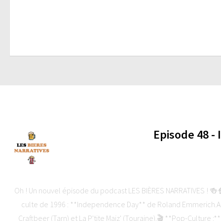
Episode 48 -
-
Oh ! Un nouvel épisode du podcast LES BIÈRES NARRATIVES ! 🍻🍿C
culte de 1996 : **Independence Day** de Roland Emmerich.Au
Craftbeer (Tarn) et La P'tite Maiz' (Touraine).🎬 **Pop-Culture :*