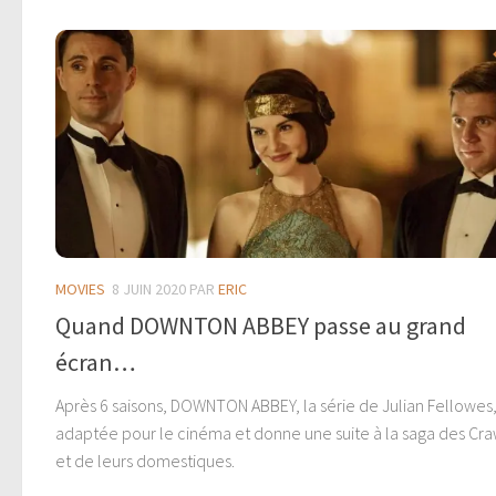
MOVIES
8 JUIN 2020
PAR
ERIC
Quand DOWNTON ABBEY passe au grand
écran…
Après 6 saisons, DOWNTON ABBEY, la série de Julian Fellowes,
adaptée pour le cinéma et donne une suite à la saga des Cr
et de leurs domestiques.