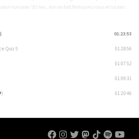
isation humaine ! (Et heu...non en fait).Retrouvez-nous et soutenez
5 étoiles sur vos applications de podcast préférées !Hébergé par
ons.
)
01:23:53
e Quiz !)
01:28:56
01:07:52
01:09:31
️)
01:20:46