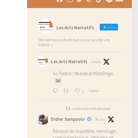
Les Arts Narratifs
Suivre
Site web qui parle de tout ce qui raconte une
histoire :)
Les Arts Narratifs
2 Août
Go Padres !
#baseball
#SanDiego
1
Twitter
Les Arts Narratifs Retweeté
Didier Sampaolo
30 Juil
Révision de chaudière, ramonage,
contrôle technique, détecteur de