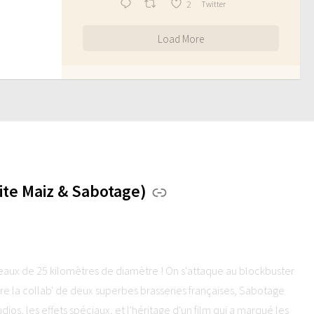
2
Twitter
Load More
te Maiz & Sabotage)
seaux de 25 kilomètres de diamètre ! On s'attaque au blockbuster
la collab' de deux superbes brasseries françaises, Sabotage
dios, les effets spéciaux, et l'héritage d'un film qui a marqué les